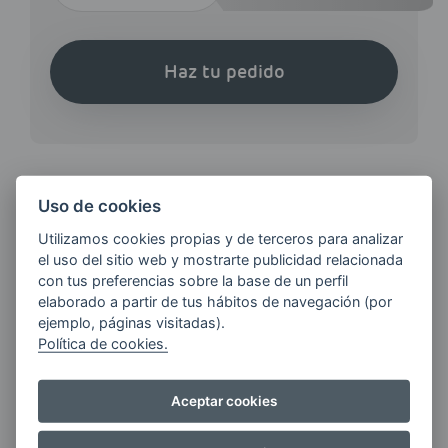
Haz tu pedido
Uso de cookies
¿QUIERES ESTAR AL DÍA DE
Utilizamos cookies propias y de terceros para analizar
LAS
el uso del sitio web y mostrarte publicidad relacionada
ÚLTIMAS NOVEDADES?
con tus preferencias sobre la base de un perfil
elaborado a partir de tus hábitos de navegación (por
ejemplo, páginas visitadas).
E-MAIL
Política de cookies.
Aceptar cookies
Quiero recibir las últimas novedades de AVIA