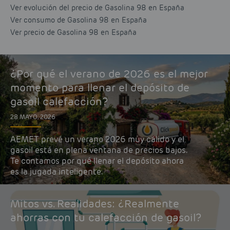
Ver evolución del precio de Gasolina 98 en España
Ver consumo de Gasolina 98 en España
Ver precio de Gasolina 98 en España
¿Por qué el verano de 2026 es el mejor
momento para llenar el depósito de
gasoil calefacción?
28 MAYO, 2026
AEMET prevé un verano 2026 muy cálido y el
gasoil está en plena ventana de precios bajos.
Te contamos por qué llenar el depósito ahora
es la jugada inteligente.
Mitos vs. Realidades: ¿Realmente
ahorras con tu calefacción de gasoil?