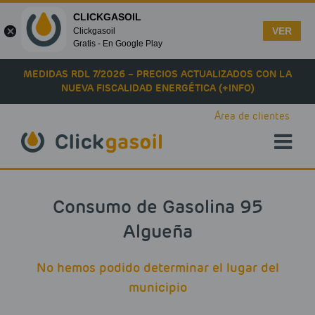
CLICKGASOIL
VER
Clickgasoil
Gratis - En Google Play
Skip to main content
MEDIDAS RDL 7/2026 – PRECIOS ACTUALIZADOS CON LA
NUEVA FISCALIDAD ENERGÉTICA (+INFO)
Área de clientes
Consumo de Gasolina 95
Algueña
No hemos podido determinar el lugar del
municipio