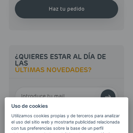
Haz tu pedido
¿QUIERES ESTAR AL DÍA DE
LAS
ÚLTIMAS NOVEDADES?
E-MAIL
Uso de cookies
Utilizamos cookies propias y de terceros para analizar
Quiero recibir las últimas novedades de AVIA
el uso del sitio web y mostrarte publicidad relacionada
ENERGIAS por cualquier medio, incluido
con tus preferencias sobre la base de un perfil
electrónico.
Más información