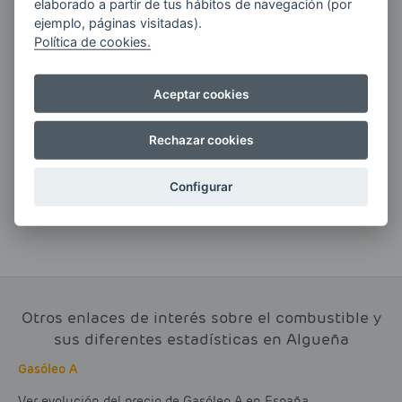
elaborado a partir de tus hábitos de navegación (por
ejemplo, páginas visitadas).
Política de cookies.
Si tienes alguna duda durante el
Aceptar cookies
pedido escríbenos a:
Rechazar cookies
contacto@clickgasoil.com
Configurar
Otros enlaces de interés sobre el combustible y
sus diferentes estadísticas en Algueña
Gasóleo A
Ver evolución del precio de Gasóleo A en España