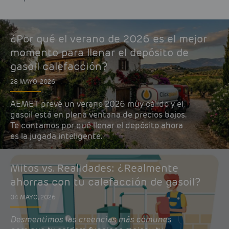
¿Por qué el verano de 2026 es el mejor
momento para llenar el depósito de
gasoil calefacción?
28 MAYO, 2026
AEMET prevé un verano 2026 muy cálido y el
gasoil está en plena ventana de precios bajos.
Te contamos por qué llenar el depósito ahora
es la jugada inteligente.
Mitos vs. Realidades: ¿Realmente
ahorras con tu calefacción de gasoil?
04 MAYO, 2026
Desmentimos las creencias más comunes