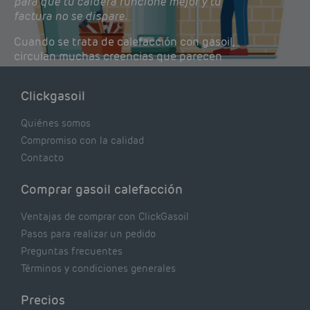
para que tu caldera funcione mejor y tu
factura no se dispare.
Cuando se trata de calefacción con gasoil,
circulan muchas creencias que parecen
lógicas pero que, en realidad, pueden estar
costándote dinero y afectando el rendimiento
Clickgasoil
de tu caldera. Pocas se contrastan con lo que
realmente dicen los expertos.
Quiénes somos
Compromiso con la calidad
Contacto
Comprar gasoil calefacción
Ventajas de comprar con ClickGasoil
Pasos para realizar un pedido
Preguntas frecuentes
Términos y condiciones generales
Precios