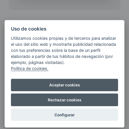
Uso de cookies
¿QUIERES ESTAR AL DÍA DE
Utilizamos cookies propias y de terceros para analizar
LAS
el uso del sitio web y mostrarte publicidad relacionada
ÚLTIMAS NOVEDADES?
con tus preferencias sobre la base de un perfil
elaborado a partir de tus hábitos de navegación (por
ejemplo, páginas visitadas).
E-MAIL
Política de cookies.
Aceptar cookies
Quiero recibir las últimas novedades de AVIA
ENERGIAS por cualquier medio, incluido
Rechazar cookies
electrónico.
Más información
Configurar