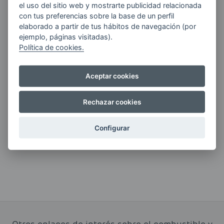
el uso del sitio web y mostrarte publicidad relacionada
con tus preferencias sobre la base de un perfil
Quiero recibir las últimas novedades de AVIA
elaborado a partir de tus hábitos de navegación (por
ENERGIAS por cualquier medio, incluido
ejemplo, páginas visitadas).
electrónico.
Más información
Política de cookies.
Aceptar cookies
Si tienes alguna duda durante el
Rechazar cookies
pedido escríbenos a:
Configurar
contacto@clickgasoil.com