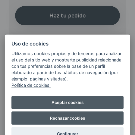
Haz tu pedido
Uso de cookies
Utilizamos cookies propias y de terceros para analizar
el uso del sitio web y mostrarte publicidad relacionada
¿QUIERES ESTAR AL DÍA DE
con tus preferencias sobre la base de un perfil
LAS
elaborado a partir de tus hábitos de navegación (por
ÚLTIMAS NOVEDADES?
ejemplo, páginas visitadas).
Política de cookies.
E-MAIL
Aceptar cookies
Rechazar cookies
Quiero recibir las últimas novedades de AVIA
ENERGIAS por cualquier medio, incluido
Configurar