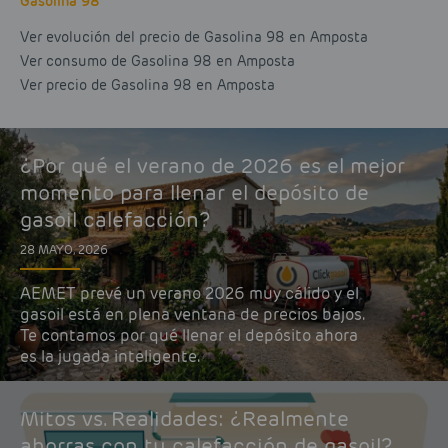
Gasolina 98
Ver evolución del precio de Gasolina 98 en Amposta
Ver consumo de Gasolina 98 en Amposta
Ver precio de Gasolina 98 en Amposta
¿Por qué el verano de 2026 es el mejor
momento para llenar el depósito de
gasoil calefacción?
28 MAYO, 2026
AEMET prevé un verano 2026 muy cálido y el
gasoil está en plena ventana de precios bajos.
Te contamos por qué llenar el depósito ahora
es la jugada inteligente.
Mitos vs. Realidades: ¿Realmente
ahorras con tu calefacción de gasoil?