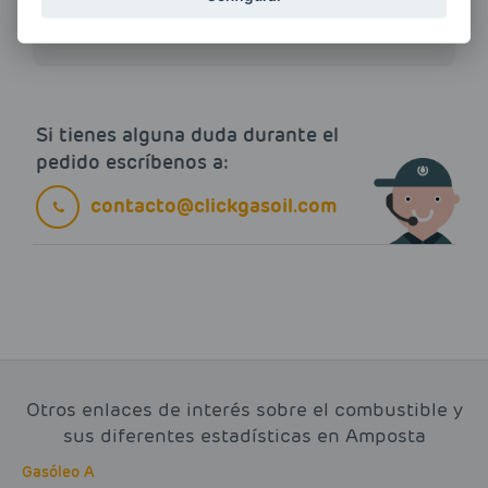
electrónico.
Más información
Si tienes alguna duda durante el
pedido escríbenos a:
contacto@clickgasoil.com
Otros enlaces de interés sobre el combustible y
sus diferentes estadísticas en Amposta
Gasóleo A