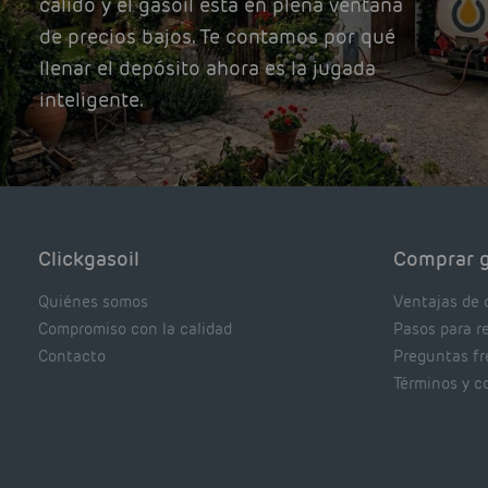
cálido y el gasoil está en plena ventana
de precios bajos. Te contamos por qué
llenar el depósito ahora es la jugada
inteligente.
Clickgasoil
Comprar g
Quiénes somos
Ventajas de 
Compromiso con la calidad
Pasos para r
Contacto
Preguntas f
Términos y c