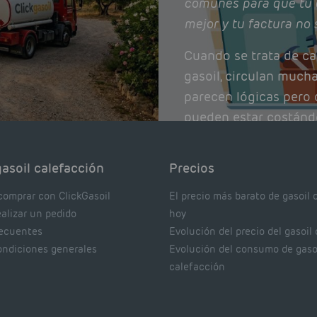
comunes para que tu 
mejor y tu factura no 
Cuando se trata de ca
gasoil, circulan much
parecen lógicas pero q
pueden estar costánd
afectando el rendimie
Pocas se contrastan 
asoil calefacción
Precios
realmente dicen los e
comprar con ClickGasoil
El precio más barato de gasoil 
ealizar un pedido
hoy
recuentes
Evolución del precio del gasoil
ondiciones generales
Evolución del consumo de gaso
calefacción