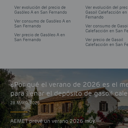
Ver evolución del precio de
Ver evolución del prec
Gasóleo A en San Fernando
Gasoil Calefacción en
Fernando
Ver consumo de Gasóleo A en
San Fernando
Ver consumo de Gasoi
Calefacción en San F
Ver precio de Gasóleo A en
San Fernando
Ver precio de Gasoil
Calefacción en San F
¿Por qué el verano de 2026 es el 
para llenar el depósito de gasoil cal
28 MAYO, 2026
AEMET prevé un verano 2026 muy