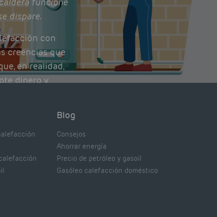
caldera funcione
se dispare.
lefacción con
as creencias que
ue, en realidad,
ote dinero y
nto de tu caldera.
con lo que
Blog
xpertos.
calefacción
Consejos
Ahorrar energía
 calefacción
Precio de petróleo y gasoil
il
Gasóleo calefacción doméstico