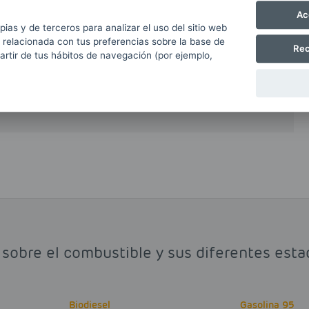
bonilla en el interior de los cilindros del motor
Ac
 aumentando notablemente su duración y
pias y de terceros para analizar el uso del sitio web
 por tanto, seguir las instrucciones del
 relacionada con tus preferencias sobre la base de
Rec
partir de tus hábitos de navegación (por ejemplo,
ere el uso de gasolina 98. La principal
omparado con el precio de las gasolina 95 o el
 sobre el combustible y sus diferentes est
Biodiesel
Gasolina 95