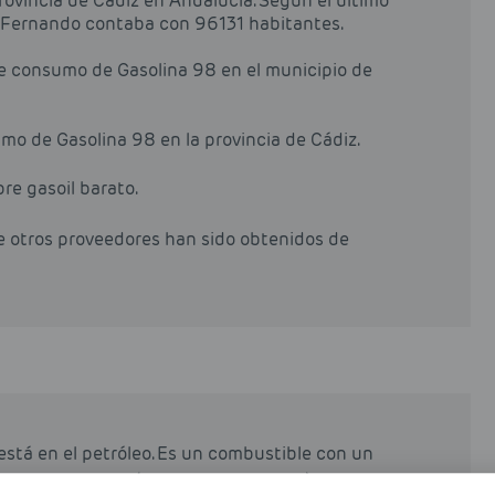
ovincia de Cádiz en Andalucía. Según el último
an Fernando contaba con 96131 habitantes.
de consumo de Gasolina 98 en el municipio de
mo de Gasolina 98 en la provincia de Cádiz.
pre gasoil barato.
de otros proveedores han sido obtenidos de
está en el petróleo. Es un combustible con un
stible comunes (como la gasolina 95).