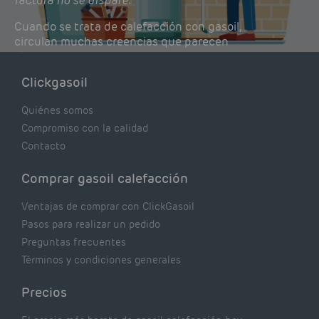
factura no se dispare.
Cuando se trata de calefacción con gasoil,
circulan muchas creencias que parecen
lógicas pero que, en realidad, pueden estar
costándote dinero y afectando el rendimiento
Clickgasoil
de tu caldera. Pocas se contrastan con lo que
realmente dicen los expertos.
Quiénes somos
Compromiso con la calidad
Contacto
Comprar gasoil calefacción
Ventajas de comprar con ClickGasoil
Pasos para realizar un pedido
Preguntas frecuentes
Términos y condiciones generales
Precios