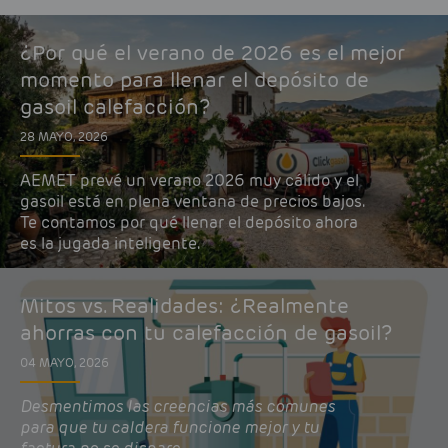
¿Por qué el verano de 2026 es el mejor
momento para llenar el depósito de
gasoil calefacción?
28 MAYO, 2026
AEMET prevé un verano 2026 muy cálido y el
gasoil está en plena ventana de precios bajos.
Te contamos por qué llenar el depósito ahora
es la jugada inteligente.
Mitos vs. Realidades: ¿Realmente
ahorras con tu calefacción de gasoil?
04 MAYO, 2026
Desmentimos las creencias más comunes
para que tu caldera funcione mejor y tu