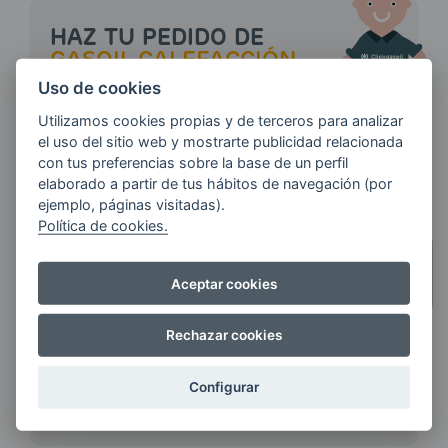
HAZ TU PEDIDO DE
GASOIL CALEFACCIÓN
Uso de cookies
Utilizamos cookies propias y de terceros para analizar
CÓDIGO POSTAL / MUNICIPIO
el uso del sitio web y mostrarte publicidad relacionada
con tus preferencias sobre la base de un perfil
elaborado a partir de tus hábitos de navegación (por
ejemplo, páginas visitadas).
Política de cookies.
CANTIDAD
CUANTOS MÁS LITROS
Aceptar cookies
PIDAS,
MÁS AHORRAS
Rechazar cookies
Haz tu pedido
Configurar