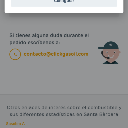
Configurar
electrónico.
Más información
Si tienes alguna duda durante el
pedido escríbenos a:
contacto@clickgasoil.com
Otros enlaces de interés sobre el combustible y
sus diferentes estadísticas en Santa Bàrbara
Gasóleo A