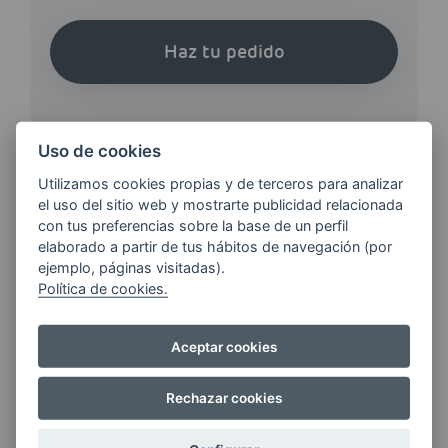
Haz tu pedido
Uso de cookies
Utilizamos cookies propias y de terceros para analizar
el uso del sitio web y mostrarte publicidad relacionada
¿QUIERES ESTAR AL DÍA DE
con tus preferencias sobre la base de un perfil
LAS
elaborado a partir de tus hábitos de navegación (por
ÚLTIMAS NOVEDADES?
ejemplo, páginas visitadas).
Política de cookies.
E-MAIL
Aceptar cookies
Rechazar cookies
Quiero recibir las últimas novedades de AVIA
ENERGIAS por cualquier medio, incluido