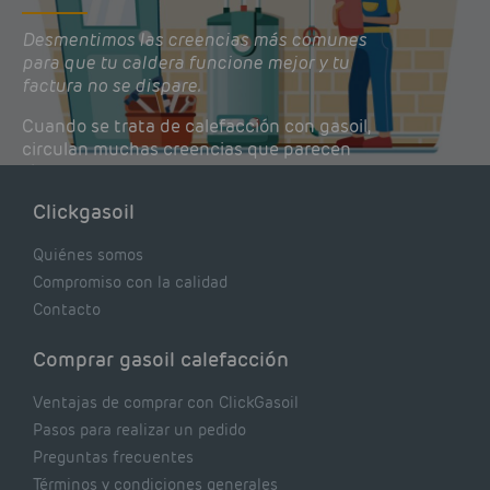
Desmentimos las creencias más comunes
para que tu caldera funcione mejor y tu
factura no se dispare.
Cuando se trata de calefacción con gasoil,
circulan muchas creencias que parecen
lógicas pero que, en realidad, pueden estar
costándote dinero y afectando el rendimiento
Clickgasoil
de tu caldera. Pocas se contrastan con lo que
realmente dicen los expertos.
Quiénes somos
Compromiso con la calidad
Contacto
Comprar gasoil calefacción
Ventajas de comprar con ClickGasoil
Pasos para realizar un pedido
Preguntas frecuentes
Términos y condiciones generales