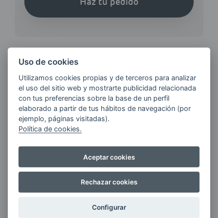
Haz tu pedido
Uso de cookies
¿QUIERES ESTAR AL DÍA DE
Utilizamos cookies propias y de terceros para analizar
el uso del sitio web y mostrarte publicidad relacionada
LAS
con tus preferencias sobre la base de un perfil
ÚLTIMAS NOVEDADES?
elaborado a partir de tus hábitos de navegación (por
ejemplo, páginas visitadas).
Política de cookies.
E-MAIL
Aceptar cookies
Quiero recibir las últimas novedades de AVIA
Rechazar cookies
ENERGIAS por cualquier medio, incluido
electrónico.
Más información
Configurar