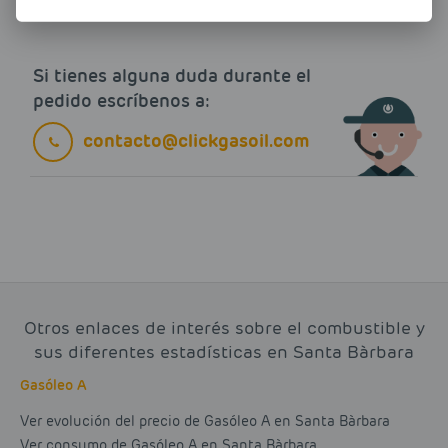
Si tienes alguna duda durante el
pedido escríbenos a:
contacto@clickgasoil.com
Otros enlaces de interés sobre el combustible y
sus diferentes estadísticas en Santa Bàrbara
Gasóleo A
Ver evolución del precio de Gasóleo A en Santa Bàrbara
Ver consumo de Gasóleo A en Santa Bàrbara