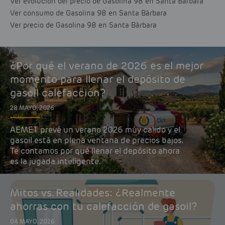
Ver evolución del precio de Gasolina 98 en Santa Bàrbara
Ver consumo de Gasolina 98 en Santa Bàrbara
Ver precio de Gasolina 98 en Santa Bàrbara
¿Por qué el verano de 2026 es el mejor
momento para llenar el depósito de
gasoil calefacción?
28 MAYO, 2026
AEMET prevé un verano 2026 muy cálido y el
gasoil está en plena ventana de precios bajos.
Te contamos por qué llenar el depósito ahora
es la jugada inteligente.
Mitos vs. Realidades: ¿Realmente
ahorras con tu calefacción de gasoil?
04 MAYO, 2026