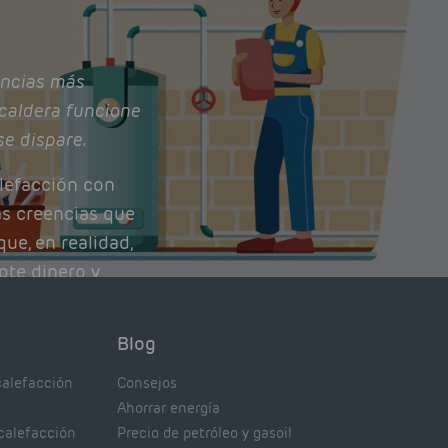
ncias más
caldera funcione
se dispare.
lefacción con
as creencias que
ue, en realidad,
ote dinero y
nto de tu caldera.
con lo que
Blog
xpertos.
calefacción
Consejos
Ahorrar energía
 calefacción
Precio de petróleo y gasoil