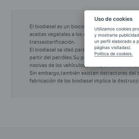
Uso de cookies
El biodiesel es un biocombustible, obtenido a 
Utilizamos cookies pro
aceites vegetales a los que a través de varios p
y mostrarte publicidad
transesterificación.
un perfil elaborado a 
páginas visitadas).
El biodiesel se ideó para ser un sustituto parci
Política de cookies.
partir del petróleo. Su principal ventaja es qu
nocivas de los vehículos, principalmente monóx
Sin embargo, también existen detractores del 
fabricación de los biodiesel implica la destruc