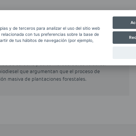
Ac
partir de grasas naturales como grasas animales o
pias y de terceros para analizar el uso del sitio web
rocesos industriales de esterificación y
 relacionada con tus preferencias sobre la base de
Rec
partir de tus hábitos de navegación (por ejemplo,
al o total del petrodiésel o gasóleo obtenido a
e reduce de forma muy notable las emisiones
ido de carbono y otros hidrocarburos volátiles.
biodiesel que argumentan que el proceso de
ción masiva de plantaciones forestales.