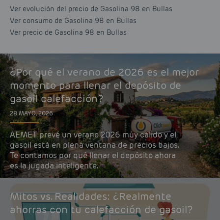
Ver evolución del precio de Gasolina 98 en Bullas
Ver consumo de Gasolina 98 en Bullas
Ver precio de Gasolina 98 en Bullas
¿Por qué el verano de 2026 es el mejor
momento para llenar el depósito de
gasoil calefacción?
28 MAYO, 2026
AEMET prevé un verano 2026 muy cálido y el
gasoil está en plena ventana de precios bajos.
Te contamos por qué llenar el depósito ahora
es la jugada inteligente.
Mitos vs. Realidades: ¿Realmente
ahorras con tu calefacción de gasoil?