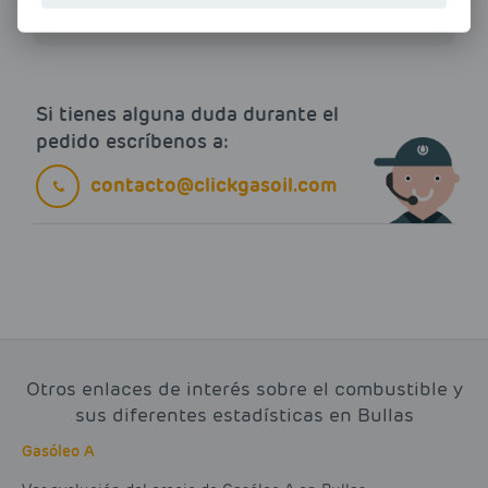
Si tienes alguna duda durante el
pedido escríbenos a:
contacto@clickgasoil.com
Otros enlaces de interés sobre el combustible y
sus diferentes estadísticas en Bullas
Gasóleo A