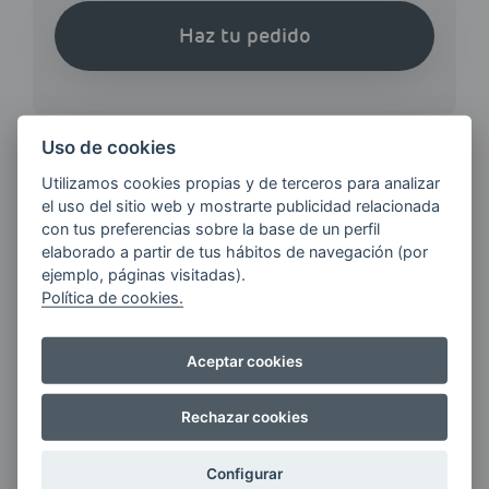
Haz tu pedido
Uso de cookies
Utilizamos cookies propias y de terceros para analizar
¿QUIERES ESTAR AL DÍA DE
el uso del sitio web y mostrarte publicidad relacionada
con tus preferencias sobre la base de un perfil
LAS
elaborado a partir de tus hábitos de navegación (por
ÚLTIMAS NOVEDADES?
ejemplo, páginas visitadas).
Política de cookies.
E-MAIL
Aceptar cookies
Rechazar cookies
Quiero recibir las últimas novedades de AVIA
ENERGIAS por cualquier medio, incluido
Configurar
electrónico.
Más información