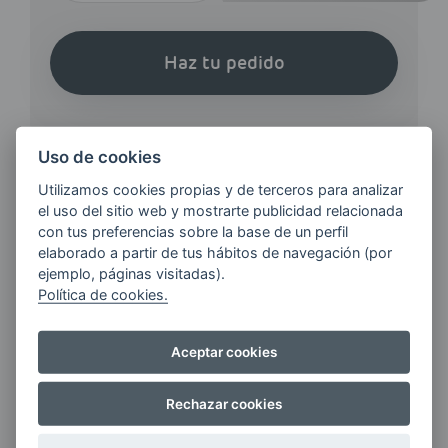
Haz tu pedido
Uso de cookies
Utilizamos cookies propias y de terceros para analizar
el uso del sitio web y mostrarte publicidad relacionada
¿QUIERES ESTAR AL DÍA DE
con tus preferencias sobre la base de un perfil
LAS
elaborado a partir de tus hábitos de navegación (por
ÚLTIMAS NOVEDADES?
ejemplo, páginas visitadas).
Política de cookies.
E-MAIL
Aceptar cookies
Rechazar cookies
Quiero recibir las últimas novedades de AVIA