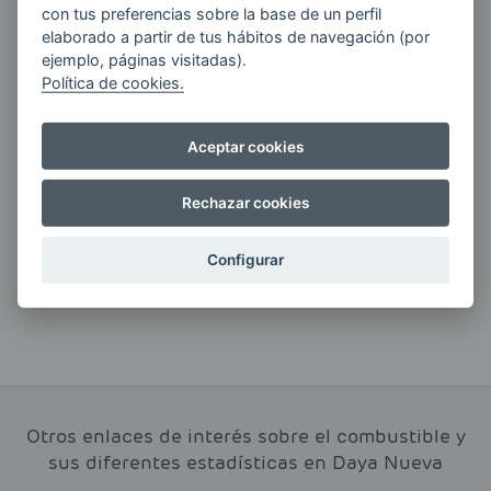
ENERGIAS por cualquier medio, incluido
con tus preferencias sobre la base de un perfil
electrónico.
Más información
elaborado a partir de tus hábitos de navegación (por
ejemplo, páginas visitadas).
Política de cookies.
Aceptar cookies
Si tienes alguna duda durante el
pedido escríbenos a:
Rechazar cookies
contacto@clickgasoil.com
Configurar
Otros enlaces de interés sobre el combustible y
sus diferentes estadísticas en Daya Nueva