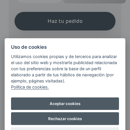
Haz tu pedido
Uso de cookies
Utilizamos cookies propias y de terceros para analizar
el uso del sitio web y mostrarte publicidad relacionada
¿QUIERES ESTAR AL DÍA DE
con tus preferencias sobre la base de un perfil
LAS
elaborado a partir de tus hábitos de navegación (por
ÚLTIMAS NOVEDADES?
ejemplo, páginas visitadas).
Política de cookies.
E-MAIL
Aceptar cookies
Rechazar cookies
Quiero recibir las últimas novedades de AVIA