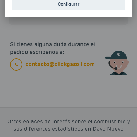
ENERGIAS por cualquier medio, incluido
Configurar
electrónico.
Más información
Si tienes alguna duda durante el
pedido escríbenos a:
contacto@clickgasoil.com
Otros enlaces de interés sobre el combustible y
sus diferentes estadísticas en Daya Nueva