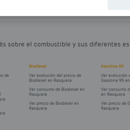
és sobre el combustible y sus diferentes e
Biodiesel
Gasolina 95
io de
Ver evolución del precio de
Ver evolución 
Biodiesel en Rasquera
Gasolina 95 e
Ver consumo de Biodiesel en
Ver consumo d
l
Rasquera
en Rasquera
era
Ver precio de Biodiesel en
Ver precio de 
Rasquera
Rasquera
era