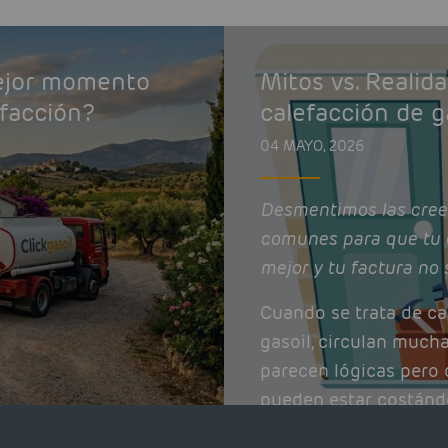
mejor momento
Mitos vs. Realid
efacción?
calefacción de g
04 MAYO, 2026
Desmentimos las cree
comunes para que tu 
mejor y tu factura no 
Cuando se trata de ca
gasoil, circulan much
parecen lógicas pero q
pueden estar costánd
afectando el rendimie