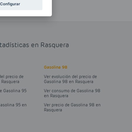
Configurar
stadísticas en Rasquera
Gasolina 98
del precio de
Ver evolución del precio de
n Rasquera
Gasolina 98 en Rasquera
e Gasolina 95
Ver consumo de Gasolina 98
en Rasquera
Gasolina 95 en
Ver precio de Gasolina 98 en
Rasquera