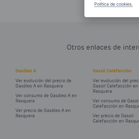
Política de cookies.
Otros enlaces de inter
Gasóleo A
Gasoil Calefacción
Ver evolución del precio de
Ver evolución del prec
Gasóleo A en Rasquera
Gasoil Calefacción en
Rasquera
Ver consumo de Gasóleo A en
Rasquera
Ver consumo de Gasoi
Calefacción en Rasqu
Ver precio de Gasóleo A en
Rasquera
Ver precio de Gasoil
Calefacción en Rasqu