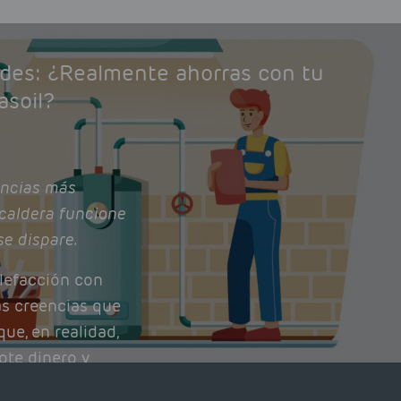
ades: ¿Realmente ahorras con tu
asoil?
ncias más
caldera funcione
se dispare.
lefacción con
as creencias que
ue, en realidad,
ote dinero y
nto de tu caldera.