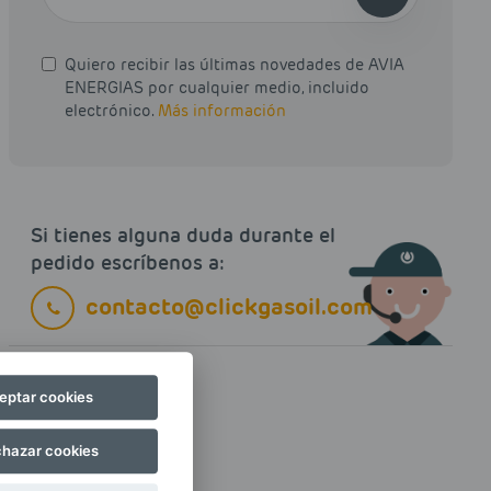
Quiero recibir las últimas novedades de AVIA
ENERGIAS por cualquier medio, incluido
electrónico.
Más información
Si tienes alguna duda durante el
pedido escríbenos a:
contacto@clickgasoil.com
eptar cookies
hazar cookies