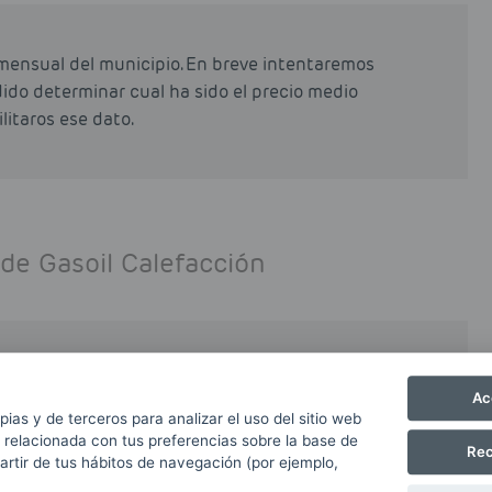
mensual del municipio. En breve intentaremos
odido determinar cual ha sido el precio medio
litaros ese dato.
 de Gasoil Calefacción
precio de Gasoil Calefacción en la provincia
Ac
e las molestias.
pias y de terceros para analizar el uso del sitio web
 relacionada con tus preferencias sobre la base de
Rec
partir de tus hábitos de navegación (por ejemplo,