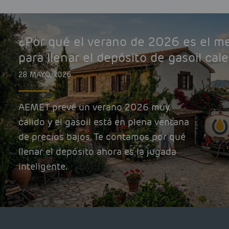
¿Por qué el verano de 2026 es el 
para llenar el depósito de gasoil cal
28 MAYO, 2026
AEMET prevé un verano 2026 muy
cálido y el gasoil está en plena ventana
de precios bajos. Te contamos por qué
llenar el depósito ahora es la jugada
inteligente.