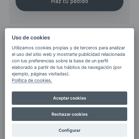
Haz tu pedido
Uso de cookies
Utilizamos cookies propias y de terceros para analizar
¿QUIERES ESTAR AL DÍA DE
el uso del sitio web y mostrarte publicidad relacionada
LAS
con tus preferencias sobre la base de un perfil
ÚLTIMAS NOVEDADES?
elaborado a partir de tus hábitos de navegación (por
ejemplo, páginas visitadas).
Política de cookies.
E-MAIL
Aceptar cookies
Quiero recibir las últimas novedades de AVIA
Rechazar cookies
ENERGIAS por cualquier medio, incluido
electrónico.
Más información
Configurar