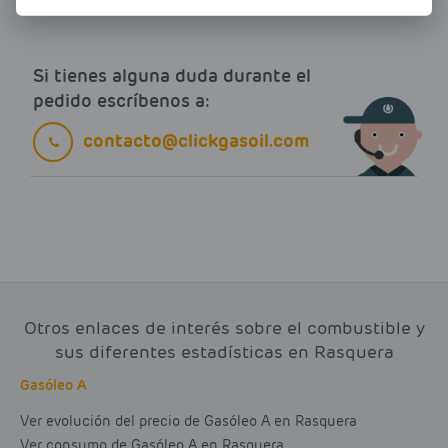
Si tienes alguna duda durante el
pedido escríbenos a:
contacto@clickgasoil.com
Otros enlaces de interés sobre el combustible y
sus diferentes estadísticas en Rasquera
Gasóleo A
Ver evolución del precio de Gasóleo A en Rasquera
Ver consumo de Gasóleo A en Rasquera