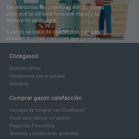
Desmentimos las creencias más comunes
para que tu caldera funcione mejor y tu
factura no se dispare.
Cuando se trata de calefacción con gasoil,
circulan muchas creencias que parecen
lógicas pero que, en realidad, pueden estar
costándote dinero y afectando el rendimiento
Clickgasoil
de tu caldera. Pocas se contrastan con lo que
realmente dicen los expertos.
Quiénes somos
Compromiso con la calidad
Contacto
Comprar gasoil calefacción
Ventajas de comprar con ClickGasoil
Pasos para realizar un pedido
Preguntas frecuentes
Términos y condiciones generales