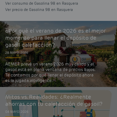
Ver consumo de Gasolina 98 en Rasquera
Ver precio de Gasolina 98 en Rasquera
¿Por qué el verano de 2026 es el mejor
momento para llenar el depósito de
gasoil calefacción?
28 MAYO, 2026
AEMET prevé un verano 2026 muy cálido y el
gasoil está en plena ventana de precios bajos.
Te contamos por qué llenar el depósito ahora
es la jugada inteligente.
Mitos vs. Realidades: ¿Realmente
ahorras con tu calefacción de gasoil?
04 MAYO, 2026