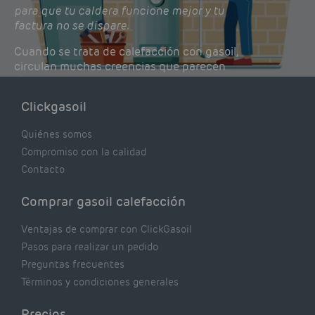
para que tu caldera funcione mejor y tu
factura no se dispare.
Cuando se trata de calefacción con gasoil,
circulan muchas creencias que parecen
lógicas pero que, en realidad, pueden estar
costándote dinero y afectando el rendimiento
Clickgasoil
de tu caldera. Pocas se contrastan con lo que
realmente dicen los expertos.
Quiénes somos
Compromiso con la calidad
Contacto
Comprar gasoil calefacción
Ventajas de comprar con ClickGasoil
Pasos para realizar un pedido
Preguntas frecuentes
Términos y condiciones generales
Precios