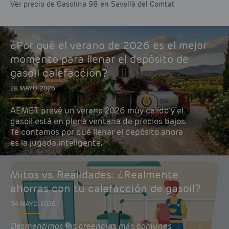
Ver precio de Gasolina 98 en Savallà del Comtat
¿Por qué el verano de 2026 es el mejor
momento para llenar el depósito de
gasoil calefacción?
28 MAYO, 2026
AEMET prevé un verano 2026 muy cálido y el
gasoil está en plena ventana de precios bajos.
Te contamos por qué llenar el depósito ahora
es la jugada inteligente.
Mitos vs. Realidades: ¿Realmente
ahorras con tu calefacción de gasoil?
04 MAYO, 2026
Desmentimos las creencias más comunes