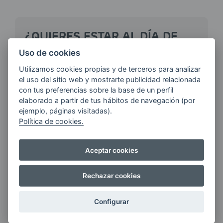
¿QUIERES ESTAR AL DÍA DE
LAS
Uso de cookies
ÚLTIMAS NOVEDADES?
Utilizamos cookies propias y de terceros para analizar
el uso del sitio web y mostrarte publicidad relacionada
con tus preferencias sobre la base de un perfil
E-MAIL
elaborado a partir de tus hábitos de navegación (por
ejemplo, páginas visitadas).
Política de cookies.
Quiero recibir las últimas novedades de AVIA
ENERGIAS por cualquier medio, incluido
Aceptar cookies
electrónico.
Más información
Rechazar cookies
Configurar
Si tienes alguna duda durante el