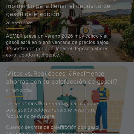
momento para llenar el depósito de
gasoil calefacción?
28 MAYO, 2026
AEMET prevé un verano 2026 muy cálido y el
gasoil está en plena ventana de precios bajos.
Te contamos por qué llenar el depósito ahora
es la jugada inteligente.
Mitos vs. Realidades: ¿Realmente
ahorras con tu calefacción de gasoil?
04 MAYO, 2026
Desmentimos las creencias más comunes
para que tu caldera funcione mejor y tu
factura no se dispare.
Cuando se trata de calefacción con gasoil,
circulan muchas creencias que parecen