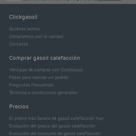
lógicas pero que, en realidad, pueden estar
costándote dinero y afectando el rendimiento
Clickgasoil
de tu caldera. Pocas se contrastan con lo que
realmente dicen los expertos.
Quiénes somos
Compromiso con la calidad
Contacto
Comprar gasoil calefacción
Ventajas de comprar con ClickGasoil
Pasos para realizar un pedido
Preguntas frecuentes
Términos y condiciones generales
Precios
El precio más barato de gasoil calefacción hoy
Evolución del precio del gasoil calefacción
Evolución del consumo de gasoil calefacción