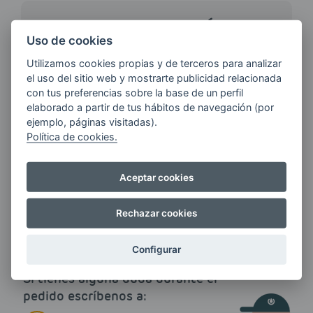
¿QUIERES ESTAR AL DÍA DE
LAS
Uso de cookies
ÚLTIMAS NOVEDADES?
Utilizamos cookies propias y de terceros para analizar
el uso del sitio web y mostrarte publicidad relacionada
con tus preferencias sobre la base de un perfil
E-MAIL
elaborado a partir de tus hábitos de navegación (por
ejemplo, páginas visitadas).
Política de cookies.
Quiero recibir las últimas novedades de AVIA
Aceptar cookies
ENERGIAS por cualquier medio, incluido
electrónico.
Más información
Rechazar cookies
Configurar
Si tienes alguna duda durante el
pedido escríbenos a: