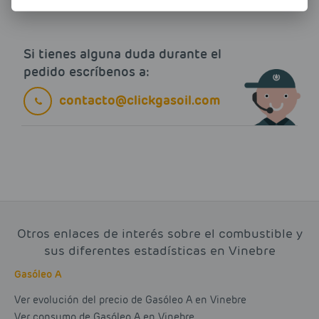
Si tienes alguna duda durante el
pedido escríbenos a:
contacto@clickgasoil.com
Otros enlaces de interés sobre el combustible y
sus diferentes estadísticas en Vinebre
Gasóleo A
Ver evolución del precio de Gasóleo A en Vinebre
Ver consumo de Gasóleo A en Vinebre