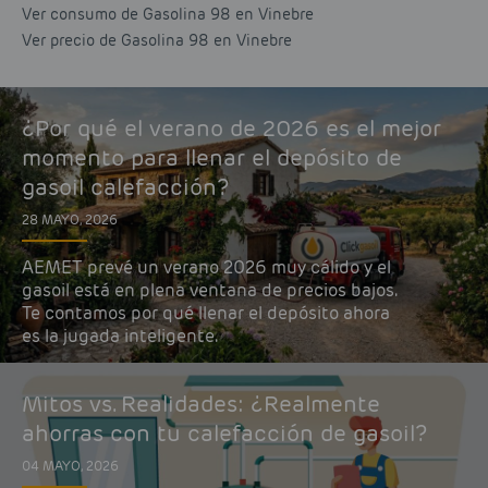
Ver consumo de Gasolina 98 en Vinebre
Ver precio de Gasolina 98 en Vinebre
¿Por qué el verano de 2026 es el mejor
momento para llenar el depósito de
gasoil calefacción?
28 MAYO, 2026
AEMET prevé un verano 2026 muy cálido y el
gasoil está en plena ventana de precios bajos.
Te contamos por qué llenar el depósito ahora
es la jugada inteligente.
Mitos vs. Realidades: ¿Realmente
ahorras con tu calefacción de gasoil?
04 MAYO, 2026