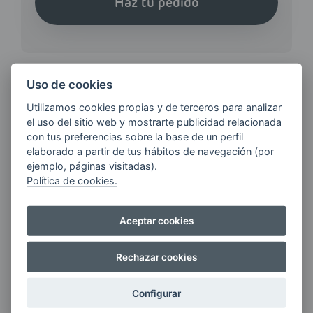
Haz tu pedido
Uso de cookies
Utilizamos cookies propias y de terceros para analizar
¿QUIERES ESTAR AL DÍA DE
el uso del sitio web y mostrarte publicidad relacionada
LAS
con tus preferencias sobre la base de un perfil
ÚLTIMAS NOVEDADES?
elaborado a partir de tus hábitos de navegación (por
ejemplo, páginas visitadas).
Política de cookies.
E-MAIL
Aceptar cookies
Quiero recibir las últimas novedades de AVIA
Rechazar cookies
ENERGIAS por cualquier medio, incluido
electrónico.
Más información
Configurar