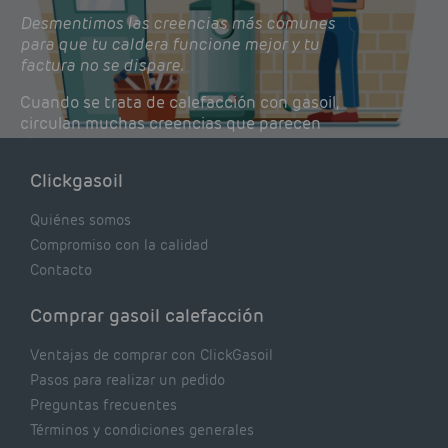
Desmentimos las creencias más comunes
para que tu caldera funcione mejor y tu
factura no se dispare.
Cuando se trata de calefacción con gasoil,
circulan muchas creencias que parecen
lógicas pero que, en realidad, pueden estar
costándote dinero y afectando el rendimiento
Clickgasoil
de tu caldera. Pocas se contrastan con lo que
realmente dicen los expertos.
Quiénes somos
Compromiso con la calidad
Contacto
Comprar gasoil calefacción
Ventajas de comprar con ClickGasoil
Pasos para realizar un pedido
Preguntas frecuentes
Términos y condiciones generales