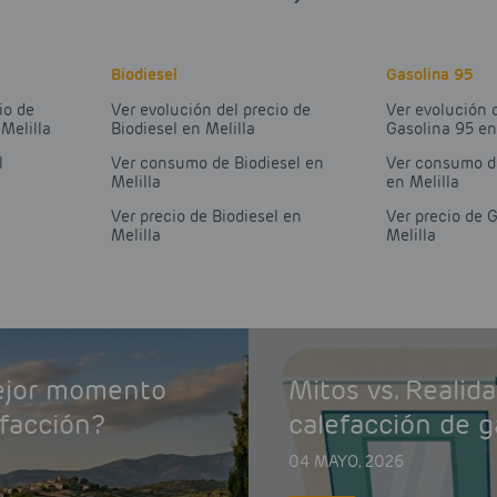
Biodiesel
Gasolina 95
io de
Ver evolución del precio de
Ver evolución 
Melilla
Biodiesel en Melilla
Gasolina 95 en
l
Ver consumo de Biodiesel en
Ver consumo d
a
Melilla
en Melilla
Ver precio de Biodiesel en
Ver precio de 
a
Melilla
Melilla
mejor momento
Mitos vs. Realid
efacción?
calefacción de g
04 MAYO, 2026