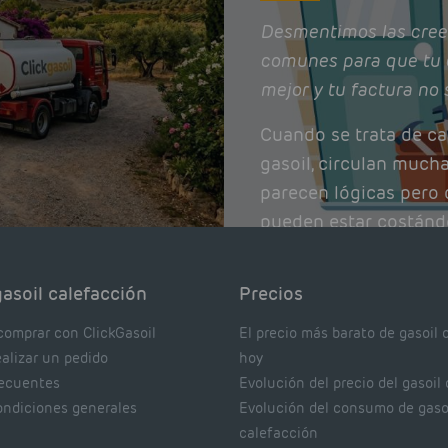
Desmentimos las cree
comunes para que tu 
mejor y tu factura no 
Cuando se trata de ca
gasoil, circulan much
parecen lógicas pero q
pueden estar costánd
afectando el rendimie
Pocas se contrastan 
asoil calefacción
Precios
realmente dicen los e
comprar con ClickGasoil
El precio más barato de gasoil 
ealizar un pedido
hoy
recuentes
Evolución del precio del gasoil
ondiciones generales
Evolución del consumo de gaso
calefacción