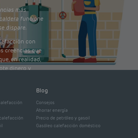
ncias más
caldera funcione
se dispare.
lefacción con
as creencias que
ue, en realidad,
ote dinero y
nto de tu caldera.
con lo que
Blog
xpertos.
calefacción
Consejos
Ahorrar energía
 calefacción
Precio de petróleo y gasoil
il
Gasóleo calefacción doméstico