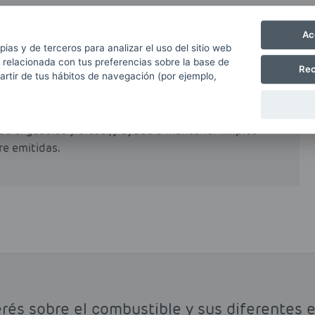
Ac
pias y de terceros para analizar el uso del sitio web
e en los vehículos no comerciales en España. Su
 relacionada con tus preferencias sobre la base de
Rec
al incentiva su uso, si bien es cierto que en
partir de tus hábitos de navegación (por ejemplo,
n recargo a las gasolinas respecto a los gasóleos
e el gasóleo y diésel, y ayuda a mantener limpios
re emitidas.
rés sobre el combustible y sus diferentes e