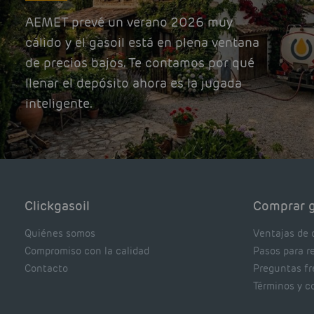
AEMET prevé un verano 2026 muy
cálido y el gasoil está en plena ventana
de precios bajos. Te contamos por qué
llenar el depósito ahora es la jugada
inteligente.
Clickgasoil
Comprar g
Quiénes somos
Ventajas de 
Compromiso con la calidad
Pasos para r
Contacto
Preguntas f
Términos y c