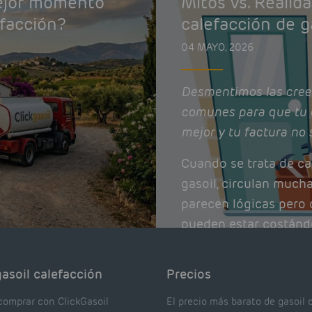
mejor momento
Mitos vs. Realid
efacción?
calefacción de g
04 MAYO, 2026
Desmentimos las cree
comunes para que tu 
mejor y tu factura no 
Cuando se trata de ca
gasoil, circulan much
parecen lógicas pero q
pueden estar costánd
afectando el rendimie
Pocas se contrastan 
asoil calefacción
Precios
realmente dicen los e
comprar con ClickGasoil
El precio más barato de gasoil 