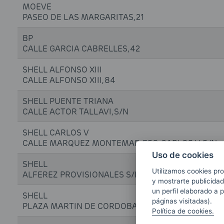
MOEVE
PASEO DE LAS MARGARITAS, 21
BP
CALLE GARCIA CABRELLES, 42
SHELL ALFONSO XIII
CALLE ALFONSO XIII, 84
SHELL PUENTE TRIANA
CALLE ACTOR TALLAVI, S/N
SHELL CARLOS V
CALLE MARQUEZ MONTEMAR, ESQ. CARLOS V, S/N
Uso de cookies
SHELL
Utilizamos cookies pro
ALFEREZ PROVISIONALES S/N
y mostrarte publicidad
un perfil elaborado a 
SHELL
páginas visitadas).
PLAZA MARTIN DE CORDOBA, 17
Política de cookies.