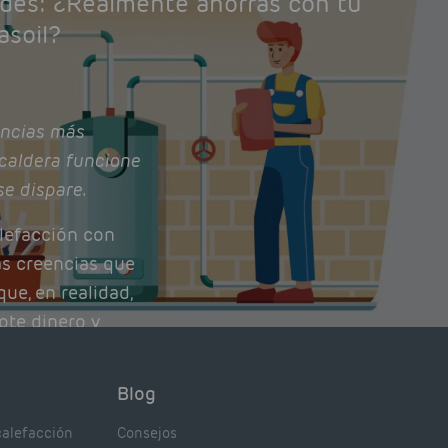
ades: ¿Realmente ahorras con tu
asoil?
ncias más
caldera funcione
se dispare.
lefacción con
as creencias que
ue, en realidad,
ote dinero y
nto de tu caldera.
con lo que
Blog
xpertos.
calefacción
Consejos