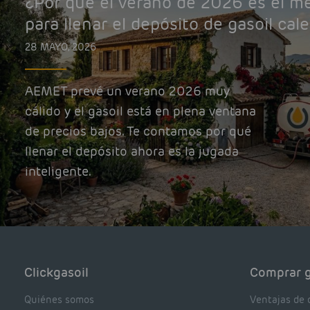
¿Por qué el verano de 2026 es el 
para llenar el depósito de gasoil cal
28 MAYO, 2026
AEMET prevé un verano 2026 muy
cálido y el gasoil está en plena ventana
de precios bajos. Te contamos por qué
llenar el depósito ahora es la jugada
inteligente.
Clickgasoil
Comprar g
Quiénes somos
Ventajas de 