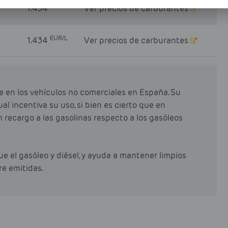
EUR/L
1.434
Ver precios de carburantes
EUR/L
1.434
Ver precios de carburantes
e en los vehículos no comerciales en España. Su
al incentiva su uso, si bien es cierto que en
n recargo a las gasolinas respecto a los gasóleos
e el gasóleo y diésel, y ayuda a mantener limpios
re emitidas.