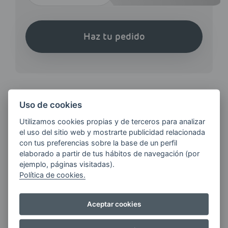
Haz tu pedido
Uso de cookies
¿QUIERES ESTAR AL DÍA DE
Utilizamos cookies propias y de terceros para analizar
LAS
el uso del sitio web y mostrarte publicidad relacionada
ÚLTIMAS NOVEDADES?
con tus preferencias sobre la base de un perfil
elaborado a partir de tus hábitos de navegación (por
ejemplo, páginas visitadas).
E-MAIL
Política de cookies.
Aceptar cookies
Quiero recibir las últimas novedades de AVIA