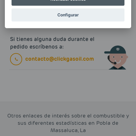
electrónico.
Más información
Configurar
Si tienes alguna duda durante el
pedido escríbenos a:
contacto@clickgasoil.com
Otros enlaces de interés sobre el combustible y
sus diferentes estadísticas en Pobla de
Massaluca, La