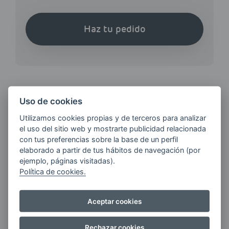
Haz tu pedido
Uso de cookies
¿QUIERES ESTAR AL DÍA DE
Utilizamos cookies propias y de terceros para analizar
LAS
el uso del sitio web y mostrarte publicidad relacionada
ÚLTIMAS NOVEDADES?
con tus preferencias sobre la base de un perfil
elaborado a partir de tus hábitos de navegación (por
ejemplo, páginas visitadas).
E-MAIL
Política de cookies.
Aceptar cookies
Quiero recibir las últimas novedades de AVIA
ENERGIAS por cualquier medio, incluido
Rechazar cookies