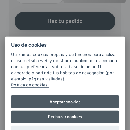
Haz tu pedido
Uso de cookies
Utilizamos cookies propias y de terceros para analizar
el uso del sitio web y mostrarte publicidad relacionada
¿QUIERES ESTAR AL DÍA DE
con tus preferencias sobre la base de un perfil
LAS
elaborado a partir de tus hábitos de navegación (por
ejemplo, páginas visitadas).
ÚLTIMAS NOVEDADES?
Política de cookies.
E-MAIL
Aceptar cookies
Rechazar cookies
Quiero recibir las últimas novedades de AVIA