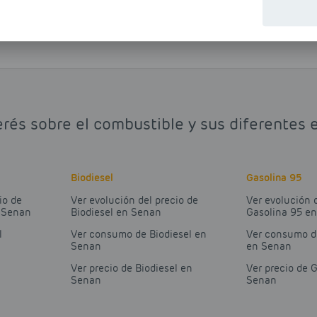
erés sobre el combustible y sus diferentes 
Biodiesel
Gasolina 95
io de
Ver evolución del precio de
Ver evolución 
n Senan
Biodiesel en Senan
Gasolina 95 e
l
Ver consumo de Biodiesel en
Ver consumo d
Senan
en Senan
Ver precio de Biodiesel en
Ver precio de 
Senan
Senan