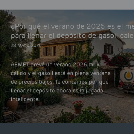
¿Por qué el verano de 2026 es el 
para llenar el depósito de gasoil cal
28 MAYO, 2026
AEMET prevé un verano 2026 muy
cálido y el gasoil está en plena ventana
de precios bajos. Te contamos por qué
llenar el depósito ahora es la jugada
inteligente.