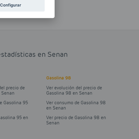
Configurar
estadísticas en Senan
Gasolina 98
del precio de
Ver evolución del precio de
n Senan
Gasolina 98 en Senan
e Gasolina 95
Ver consumo de Gasolina 98
en Senan
Gasolina 95 en
Ver precio de Gasolina 98 en
Senan