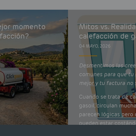
mejor momento
Mitos vs. Realid
efacción?
calefacción de g
04 MAYO, 2026
Desmentimos las cree
comunes para que tu 
mejor y tu factura no 
Cuando se trata de ca
gasoil, circulan much
parecen lógicas pero q
pueden estar costánd
afectando el rendimie