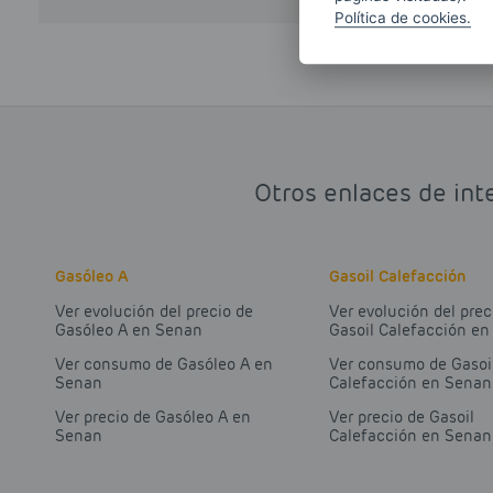
Política de cookies.
Otros enlaces de int
Gasóleo A
Gasoil Calefacción
Ver evolución del precio de
Ver evolución del prec
Gasóleo A en Senan
Gasoil Calefacción e
Ver consumo de Gasóleo A en
Ver consumo de Gasoi
Senan
Calefacción en Senan
Ver precio de Gasóleo A en
Ver precio de Gasoil
Senan
Calefacción en Senan