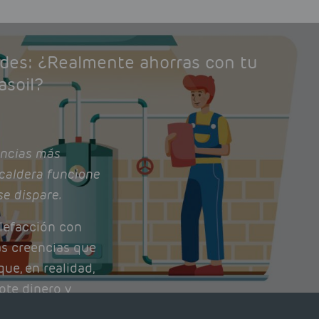
ades: ¿Realmente ahorras con tu
asoil?
ncias más
caldera funcione
se dispare.
lefacción con
as creencias que
ue, en realidad,
ote dinero y
nto de tu caldera.