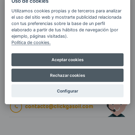
Uso de cookies
Utilizamos cookies propias y de terceros para analizar
E-MAIL
el uso del sitio web y mostrarte publicidad relacionada
con tus preferencias sobre la base de un perfil
elaborado a partir de tus hábitos de navegación (por
ejemplo, páginas visitadas).
Quiero recibir las últimas novedades de AVIA
Política de cookies.
ENERGIAS por cualquier medio, incluido
electrónico.
Más información
Aceptar cookies
Rechazar cookies
Si tienes alguna duda durante el
Configurar
pedido escríbenos a:
contacto@clickgasoil.com