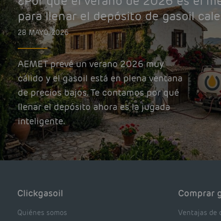
¿Por qué el verano de 2026 es el 
para llenar el depósito de gasoil cal
28 MAYO, 2026
AEMET prevé un verano 2026 muy
cálido y el gasoil está en plena ventana
de precios bajos. Te contamos por qué
llenar el depósito ahora es la jugada
inteligente.
Clickgasoil
Comprar g
Quiénes somos
Ventajas de 