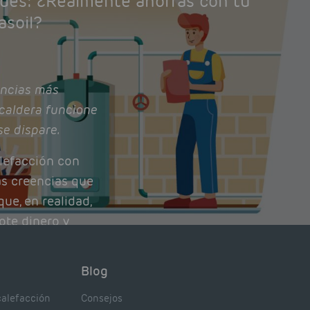
ades: ¿Realmente ahorras con tu
asoil?
ncias más
caldera funcione
se dispare.
lefacción con
as creencias que
ue, en realidad,
ote dinero y
nto de tu caldera.
con lo que
Blog
xpertos.
calefacción
Consejos