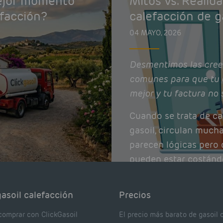
mejor momento
Mitos vs. Realid
efacción?
calefacción de g
04 MAYO, 2026
Desmentimos las cree
comunes para que tu 
mejor y tu factura no 
Cuando se trata de ca
gasoil, circulan much
parecen lógicas pero q
pueden estar costánd
afectando el rendimie
Pocas se contrastan 
asoil calefacción
Precios
realmente dicen los e
comprar con ClickGasoil
El precio más barato de gasoil 