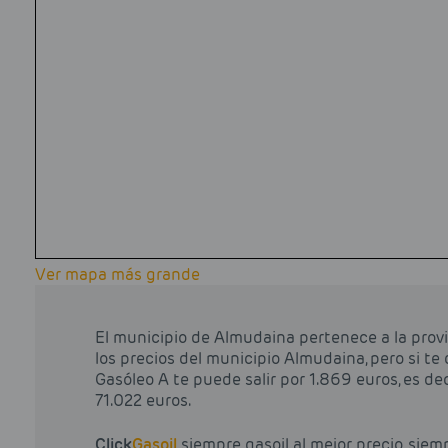
Ver mapa más grande
El municipio de Almudaina pertenece a la prov
los precios del municipio Almudaina, pero si te 
Gasóleo A te puede salir por 1.869 euros, es deci
71.022 euros.
Click
Gasoil
siempre gasoil al mejor precio, siem