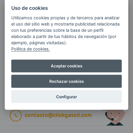
ÚLTIMAS NOVEDADES?
Uso de cookies
Utilizamos cookies propias y de terceros para analizar
E-MAIL
el uso del sitio web y mostrarte publicidad relacionada
con tus preferencias sobre la base de un perfil
elaborado a partir de tus hábitos de navegación (por
ejemplo, páginas visitadas).
Política de cookies.
Quiero recibir las últimas novedades de AVIA
ENERGIAS por cualquier medio, incluido
electrónico.
Más información
Aceptar cookies
Rechazar cookies
Si tienes alguna duda durante el
Configurar
pedido escríbenos a:
contacto@clickgasoil.com