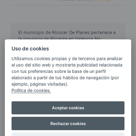
El municipio de Alcocer De Planes pertenece a
la provincia de Alicante en Valencia. No
disponemos de los precios del municipio
Uso de cookies
Alcocer De Planes, pero si te desplazas a Pilar
de la Horadada el precio de Gasoil Calefacción
Utilizamos cookies propias y de terceros para analizar
te puede salir por 1.684 euros, es decir, llenar
el uso del sitio web y mostrarte publicidad relacionada
un depósito de 42 litros te costaría 70.728
con tus preferencias sobre la base de un perfil
euros.
elaborado a partir de tus hábitos de navegación (por
ejemplo, páginas visitadas).
Click
Gasoil
siempre gasoil al mejor precio,
Política de cookies.
siempre gasoil barato.
Aceptar cookies
Nota: Todos los precios de gasoil calefacción
de otros proveedores han sido obtenidos de
Rechazar cookies
www.geoportalgasolineras.com.