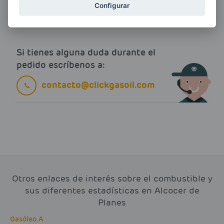
Configurar
Más información sobre proveedores y cálculo del ahorro
Si tienes alguna duda durante el
pedido escríbenos a:
contacto@clickgasoil.com
Otros enlaces de interés sobre el combustible y
sus diferentes estadísticas en Alcocer de
Planes
Gasóleo A