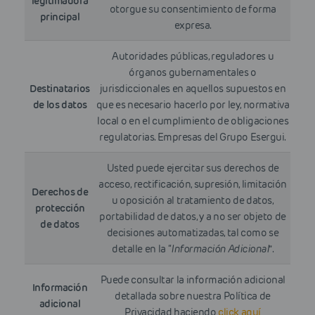
legitimadora
otorgue su consentimiento de forma
principal
expresa.
Autoridades públicas, reguladores u
órganos gubernamentales o
Destinatarios
jurisdiccionales en aquellos supuestos en
de los datos
que es necesario hacerlo por ley, normativa
local o en el cumplimiento de obligaciones
regulatorias. Empresas del Grupo Esergui.
Usted puede ejercitar sus derechos de
acceso, rectificación, supresión, limitación
Derechos de
u oposición al tratamiento de datos,
protección
portabilidad de datos, y a no ser objeto de
de datos
decisiones automatizadas, tal como se
detalle en la “
Información Adicional
”.
Puede consultar la información adicional
Información
detallada sobre nuestra Política de
adicional
Privacidad haciendo
click aquí