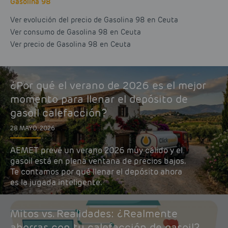
Gasolina 98
Ver evolución del precio de Gasolina 98 en Ceuta
Ver consumo de Gasolina 98 en Ceuta
Ver precio de Gasolina 98 en Ceuta
¿Por qué el verano de 2026 es el mejor
momento para llenar el depósito de
gasoil calefacción?
28 MAYO, 2026
AEMET prevé un verano 2026 muy cálido y el
gasoil está en plena ventana de precios bajos.
Te contamos por qué llenar el depósito ahora
es la jugada inteligente.
Mitos vs. Realidades: ¿Realmente
ahorras con tu calefacción de gasoil?