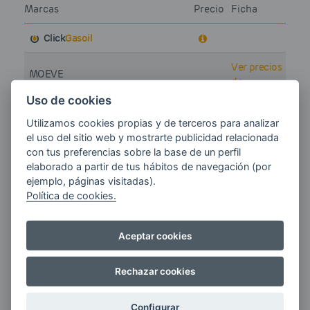
Marcas
Precio
Ficha
Click
Gasoil
Ver precios
MOEVE
-
de
AVENIDA JUAN DE BORBON, 27
carburantes
Uso de cookies
Utilizamos cookies propias y de terceros para analizar
Ver precios
ON365
el uso del sitio web y mostrarte publicidad relacionada
-
de
MUELLE ALFAU, S/N
con tus preferencias sobre la base de un perfil
carburantes
elaborado a partir de tus hábitos de navegación (por
ejemplo, páginas visitadas).
Ver precios
SHELL CATENA
Política de cookies.
-
de
AVENIDA MARTINEZ CATENA, 6
carburantes
Aceptar cookies
Ver precios
SHELL MUELLE DATO
-
de
AVENIDA MUELLE DATO, 8
carburantes
Rechazar cookies
SHELL PUNTA ALMINA
Ver precios
Configurar