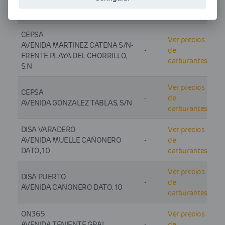
AVENIDA MUELLE CAÑONERO
-
de
DATO, S/N
carburantes
CEPSA
Ver precios
AVENIDA MARTINEZ CATENA S/N-
-
de
FRENTE PLAYA DEL CHORRILLO,
carburantes
S,N
Ver precios
CEPSA
-
de
AVENIDA GONZALEZ TABLAS, S/N
carburantes
DISA VARADERO
Ver precios
AVENIDA MUELLE CAÑONERO
-
de
DATO, 10
carburantes
Ver precios
DISA PUERTO
-
de
AVENIDA CAÑONERO DATO, 10
carburantes
ON365
Ver precios
AVENIDA TENIENTE GRAL
-
de