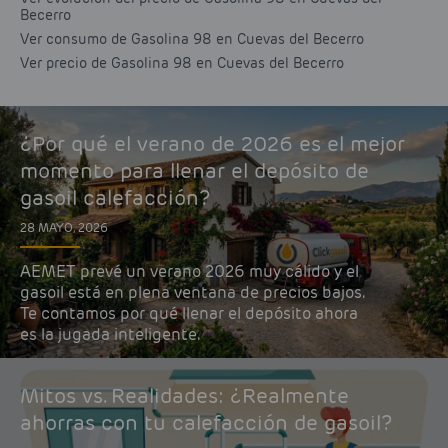
Becerro
Ver consumo de Gasolina 98 en Cuevas del Becerro
Ver precio de Gasolina 98 en Cuevas del Becerro
¿Por qué el verano de 2026 es el mejor
momento para llenar el depósito de
gasoil calefacción?
28 MAYO, 2026
AEMET prevé un verano 2026 muy cálido y el
gasoil está en plena ventana de precios bajos.
Te contamos por qué llenar el depósito ahora
es la jugada inteligente.
Mitos vs. Realidades: ¿Realmente
ahorras con tu calefacción de gasoil?