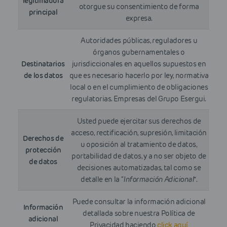
legitimadora
otorgue su consentimiento de forma
principal
expresa.
Autoridades públicas, reguladores u
órganos gubernamentales o
Destinatarios
jurisdiccionales en aquellos supuestos en
de los datos
que es necesario hacerlo por ley, normativa
local o en el cumplimiento de obligaciones
regulatorias. Empresas del Grupo Esergui.
Usted puede ejercitar sus derechos de
acceso, rectificación, supresión, limitación
Derechos de
u oposición al tratamiento de datos,
protección
portabilidad de datos, y a no ser objeto de
de datos
decisiones automatizadas, tal como se
detalle en la “
Información Adicional
”.
Puede consultar la información adicional
Información
detallada sobre nuestra Política de
adicional
Privacidad haciendo
click aquí