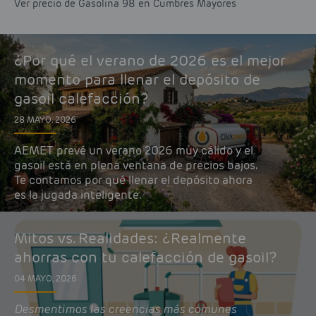
Ver precio de Gasolina 98 en Cumbres Mayores
¿Por qué el verano de 2026 es el mejor
momento para llenar el depósito de
gasoil calefacción?
28 MAYO, 2026
AEMET prevé un verano 2026 muy cálido y el
gasoil está en plena ventana de precios bajos.
Te contamos por qué llenar el depósito ahora
es la jugada inteligente.
Mitos vs. Realidades: ¿Realmente
ahorras con tu calefacción de gasoil?
04 MAYO, 2026
Desmentimos las creencias más comunes