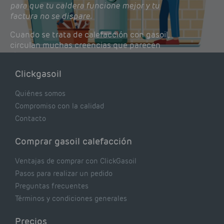
para que tu caldera funcione mejor y tu
factura no se dispare.
Cuando se trata de calefacción con gasoil,
circulan muchas creencias que parecen
lógicas pero que, en realidad, pueden estar
costándote dinero y afectando el rendimiento
Clickgasoil
de tu caldera. Pocas se contrastan con lo que
realmente dicen los expertos.
Quiénes somos
Compromiso con la calidad
Contacto
Comprar gasoil calefacción
Ventajas de comprar con ClickGasoil
Pasos para realizar un pedido
Preguntas frecuentes
Términos y condiciones generales
Precios