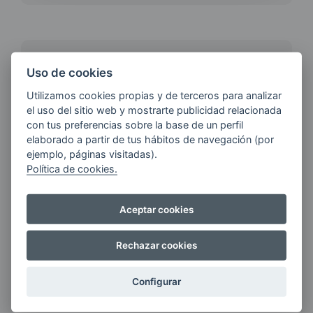
¿QUIERES ESTAR AL DÍA DE
Uso de cookies
LAS
ÚLTIMAS NOVEDADES?
Utilizamos cookies propias y de terceros para analizar
el uso del sitio web y mostrarte publicidad relacionada
con tus preferencias sobre la base de un perfil
elaborado a partir de tus hábitos de navegación (por
E-MAIL
ejemplo, páginas visitadas).
Política de cookies.
Quiero recibir las últimas novedades de AVIA
Aceptar cookies
ENERGIAS por cualquier medio, incluido
electrónico.
Más información
Rechazar cookies
Configurar