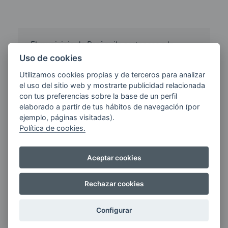
El municipio de Penàguila pertenece a la
provincia de Alicante en Valencia. No
Uso de cookies
disponemos de los precios del municipio
Utilizamos cookies propias y de terceros para analizar
Penàguila, pero si te desplazas a Pilar de la
el uso del sitio web y mostrarte publicidad relacionada
Horadada el precio de Gasoil Calefacción te
con tus preferencias sobre la base de un perfil
puede salir por 1.709 euros, es decir, llenar un
elaborado a partir de tus hábitos de navegación (por
depósito de 22 litros te costaría 37.598 euros.
ejemplo, páginas visitadas).
Política de cookies.
Click
Gasoil
siempre gasoil al mejor precio,
siempre gasoil barato.
Aceptar cookies
Nota: Todos los precios de gasoil calefacción
de otros proveedores han sido obtenidos de
Rechazar cookies
www.geoportalgasolineras.com.
Configurar
Más información sobre proveedores y cálculo del ahorro