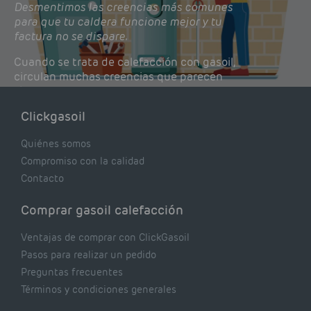
Desmentimos las creencias más comunes
para que tu caldera funcione mejor y tu
factura no se dispare.
Cuando se trata de calefacción con gasoil,
circulan muchas creencias que parecen
lógicas pero que, en realidad, pueden estar
costándote dinero y afectando el rendimiento
Clickgasoil
de tu caldera. Pocas se contrastan con lo que
realmente dicen los expertos.
Quiénes somos
Compromiso con la calidad
Contacto
Comprar gasoil calefacción
Ventajas de comprar con ClickGasoil
Pasos para realizar un pedido
Preguntas frecuentes
Términos y condiciones generales