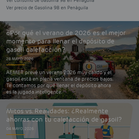
Ver consumo de Gasolina 98 en Penàguila
Ver precio de Gasolina 98 en Penàguila
¿Por qué el verano de 2026 es el mejor
momento para llenar el depósito de
gasoil calefacción?
28 MAYO, 2026
AEMET prevé un verano 2026 muy cálido y el
gasoil está en plena ventana de precios bajos.
Te contamos por qué llenar el depósito ahora
es la jugada inteligente.
Mitos vs. Realidades: ¿Realmente
ahorras con tu calefacción de gasoil?
04 MAYO, 2026