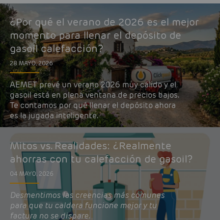
¿Por qué el verano de 2026 es el mejor
momento para llenar el depósito de
gasoil calefacción?
28 MAYO, 2026
AEMET prevé un verano 2026 muy cálido y el
gasoil está en plena ventana de precios bajos.
Te contamos por qué llenar el depósito ahora
es la jugada inteligente.
Mitos vs. Realidades: ¿Realmente
ahorras con tu calefacción de gasoil?
04 MAYO, 2026
Desmentimos las creencias más comunes
para que tu caldera funcione mejor y tu
factura no se dispare.