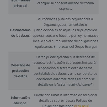
legitimadora
otorgue su consentimiento de forma
principal
expresa.
Autoridades públicas, reguladores u
órganos gubernamentales o
Destinatarios
jurisdiccionales en aquellos supuestos en
de los datos
que es necesario hacerlo por ley, normativa
local o en el cumplimiento de obligaciones
regulatorias. Empresas del Grupo Esergui.
Usted puede ejercitar sus derechos de
acceso, rectificación, supresión, limitación
Derechos de
u oposición al tratamiento de datos,
protección
portabilidad de datos, y a no ser objeto de
de datos
decisiones automatizadas, tal como se
detalle en la “
Información Adicional
”.
Puede consultar la información adicional
Información
detallada sobre nuestra Política de
adicional
Privacidad haciendo
click aquí