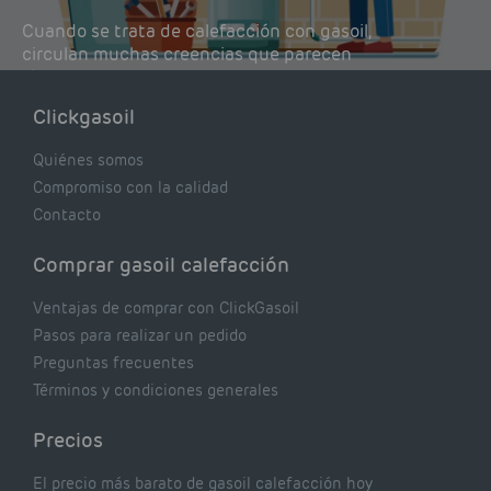
Cuando se trata de calefacción con gasoil,
circulan muchas creencias que parecen
lógicas pero que, en realidad, pueden estar
costándote dinero y afectando el rendimiento
Clickgasoil
de tu caldera. Pocas se contrastan con lo que
realmente dicen los expertos.
Quiénes somos
Compromiso con la calidad
Contacto
Comprar gasoil calefacción
Ventajas de comprar con ClickGasoil
Pasos para realizar un pedido
Preguntas frecuentes
Términos y condiciones generales
Precios
El precio más barato de gasoil calefacción hoy