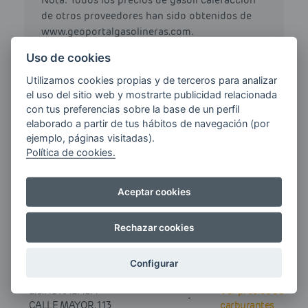
Nota: Todos los precios de gasoil calefacción
de otros proveedores han sido obtenidos de
www.geoportalgasolineras.com.
Uso de cookies
Utilizamos cookies propias y de terceros para analizar
Consulta los precios de Gasoil
el uso del sitio web y mostrarte publicidad relacionada
con tus preferencias sobre la base de un perfil
Calefacción hoy en Pilar De La
elaborado a partir de tus hábitos de navegación (por
Horadada
ejemplo, páginas visitadas).
Política de cookies.
Marcas
Precio
Ficha
Aceptar cookies
Click
Gasoil
Rechazar cookies
CEPSA
1.709
Ver precios de
EUR/L
CARRETERA A-353 KM. 33,5
carburantes
Configurar
E.S.HORADADA
Ver precios de
-
CALLE MAYOR, 113
carburantes