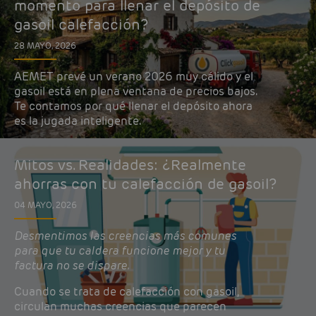
momento para llenar el depósito de
gasoil calefacción?
28 MAYO, 2026
AEMET prevé un verano 2026 muy cálido y el
gasoil está en plena ventana de precios bajos.
Te contamos por qué llenar el depósito ahora
es la jugada inteligente.
Mitos vs. Realidades: ¿Realmente
ahorras con tu calefacción de gasoil?
04 MAYO, 2026
Desmentimos las creencias más comunes
para que tu caldera funcione mejor y tu
factura no se dispare.
Cuando se trata de calefacción con gasoil,
circulan muchas creencias que parecen