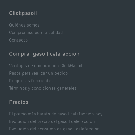
lógicas pero que, en realidad, pueden estar
costándote dinero y afectando el rendimiento
Clickgasoil
de tu caldera. Pocas se contrastan con lo que
realmente dicen los expertos.
Quiénes somos
Compromiso con la calidad
Contacto
Comprar gasoil calefacción
Ventajas de comprar con ClickGasoil
Pasos para realizar un pedido
Preguntas frecuentes
Términos y condiciones generales
Precios
El precio más barato de gasoil calefacción hoy
Evolución del precio del gasoil calefacción
Evolución del consumo de gasoil calefacción