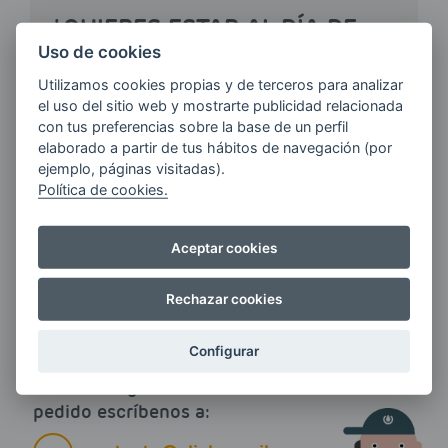
¿QUIERES ESTAR AL DÍA DE
LAS
Uso de cookies
ÚLTIMAS NOVEDADES?
Utilizamos cookies propias y de terceros para analizar
el uso del sitio web y mostrarte publicidad relacionada
con tus preferencias sobre la base de un perfil
E-MAIL
elaborado a partir de tus hábitos de navegación (por
ejemplo, páginas visitadas).
Política de cookies.
Quiero recibir las últimas novedades de AVIA
Aceptar cookies
ENERGIAS por cualquier medio, incluido
electrónico.
Más información
Rechazar cookies
Configurar
Si tienes alguna duda durante el
pedido escríbenos a: