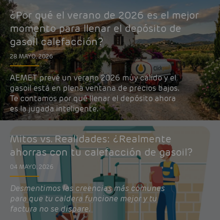
¿Por qué el verano de 2026 es el mejor
momento para llenar el depósito de
gasoil calefacción?
28 MAYO, 2026
AEMET prevé un verano 2026 muy cálido y el
gasoil está en plena ventana de precios bajos.
Te contamos por qué llenar el depósito ahora
es la jugada inteligente.
Mitos vs. Realidades: ¿Realmente
ahorras con tu calefacción de gasoil?
04 MAYO, 2026
Desmentimos las creencias más comunes
para que tu caldera funcione mejor y tu
factura no se dispare.