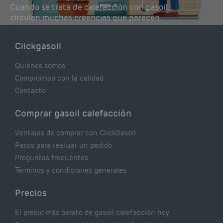
Cuando se trata de calefacción con gasoil,
circulan muchas creencias que parecen
lógicas pero que, en realidad, pueden estar
costándote dinero y afectando el rendimiento
Clickgasoil
de tu caldera. Pocas se contrastan con lo que
realmente dicen los expertos.
Quiénes somos
Compromiso con la calidad
Contacto
Comprar gasoil calefacción
Ventajas de comprar con ClickGasoil
Pasos para realizar un pedido
Preguntas frecuentes
Términos y condiciones generales
Precios
El precio más barato de gasoil calefacción hoy