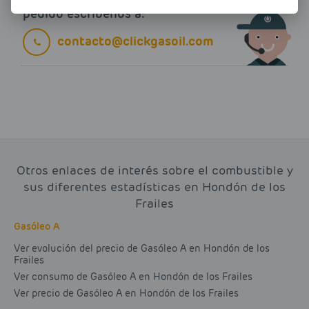
pedido escríbenos a:
contacto@clickgasoil.com
Otros enlaces de interés sobre el combustible y
sus diferentes estadísticas en Hondón de los
Frailes
Gasóleo A
Ver evolución del precio de Gasóleo A en Hondón de los
Frailes
Ver consumo de Gasóleo A en Hondón de los Frailes
Ver precio de Gasóleo A en Hondón de los Frailes