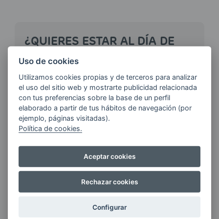
¿QUIERES ESTAR AL DÍA DE
LAS
ÚLTIMAS NOVEDADES?
Uso de cookies
Utilizamos cookies propias y de terceros para analizar
el uso del sitio web y mostrarte publicidad relacionada
E-MAIL
con tus preferencias sobre la base de un perfil
elaborado a partir de tus hábitos de navegación (por
ejemplo, páginas visitadas).
Política de cookies.
Quiero recibir las últimas novedades de AVIA
ENERGIAS por cualquier medio, incluido
Aceptar cookies
electrónico.
Más información
Rechazar cookies
Configurar
Si tienes alguna duda durante el