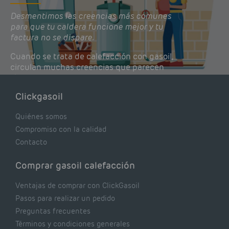
Desmentimos las creencias más comunes
para que tu caldera funcione mejor y tu
factura no se dispare.
Cuando se trata de calefacción con gasoil,
circulan muchas creencias que parecen
lógicas pero que, en realidad, pueden estar
costándote dinero y afectando el rendimiento
Clickgasoil
de tu caldera. Pocas se contrastan con lo que
realmente dicen los expertos.
Quiénes somos
Compromiso con la calidad
Contacto
Comprar gasoil calefacción
Ventajas de comprar con ClickGasoil
Pasos para realizar un pedido
Preguntas frecuentes
Términos y condiciones generales