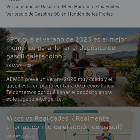
Ver consumo de Gasolina 98 en Hondón de los Frailes
Ver precio de Gasolina 98 en Hondón de los Frailes
¿Por qué el verano de 2026 es el mejor
momento para llenar el depósito de
gasoil calefacción?
28 MAYO, 2026
AEMET prevé un verano 2026 muy cálido y el
gasoil está en plena ventana de precios bajos.
Te contamos por qué llenar el depósito ahora
es la jugada inteligente.
Mitos vs. Realidades: ¿Realmente
ahorras con tu calefacción de gasoil?
04 MAYO, 2026