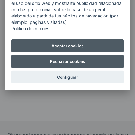
el uso del sitio web y mostrarte publicidad relacionada
con tus preferencias sobre la base de un perfil
Quiero recibir las últimas novedades de AVIA
elaborado a partir de tus hábitos de navegación (por
ENERGIAS por cualquier medio, incluido
ejemplo, páginas visitadas).
electrónico.
Más información
Política de cookies.
Aceptar cookies
Si tienes alguna duda durante el
Rechazar cookies
pedido escríbenos a:
Configurar
contacto@clickgasoil.com