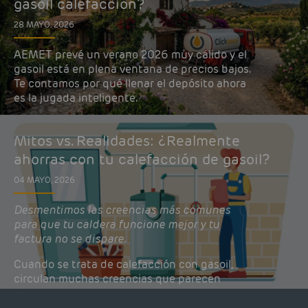
gasoil calefacción?
28 MAYO, 2026
AEMET prevé un verano 2026 muy cálido y el
gasoil está en plena ventana de precios bajos.
Te contamos por qué llenar el depósito ahora
es la jugada inteligente.
Mitos vs. Realidades: ¿Realmente
ahorras con tu calefacción de gasoil?
04 MAYO, 2026
Desmentimos las creencias más comunes
para que tu caldera funcione mejor y tu
factura no se dispare.
Cuando se trata de calefacción con gasoil,
circulan muchas creencias que parecen
lógicas pero que, en realidad, pueden estar
costándote dinero y afectando el rendimiento