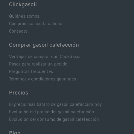
Clickgasoil
de tu caldera. Pocas se contrastan con lo que
realmente dicen los expertos.
Quiénes somos
Compromiso con la calidad
Contacto
Comprar gasoil calefacción
Ventajas de comprar con ClickGasoil
Pasos para realizar un pedido
Preguntas frecuentes
Términos y condiciones generales
Precios
El precio más barato de gasoil calefacción hoy
Evolución del precio del gasoil calefacción
Evolución del consumo de gasoil calefacción
Blog