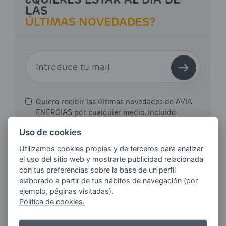
LAS
ÚLTIMAS NOVEDADES?
E-MAIL
Quiero recibir las últimas novedades de AVIA
ENERGIAS por cualquier medio, incluido
electrónico.
Más información
Uso de cookies
Utilizamos cookies propias y de terceros para analizar
el uso del sitio web y mostrarte publicidad relacionada
con tus preferencias sobre la base de un perfil
Si tienes alguna duda durante el
elaborado a partir de tus hábitos de navegación (por
ejemplo, páginas visitadas).
pedido escríbenos a:
Política de cookies.
contacto@clickgasoil.com