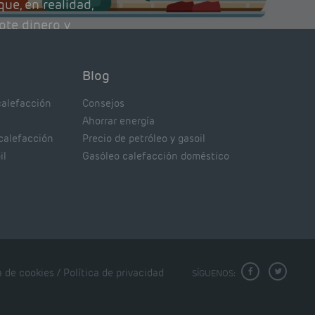
ue, en realidad,
ote dinero y
nto de tu caldera.
con lo que
Blog
xpertos.
calefacción
Consejos
Ahorrar energía
 calefacción
Precio de petróleo y gasoil
il
Gasóleo calefacción doméstico
a de cookies
/
Política de privacidad
SÍGUENOS: