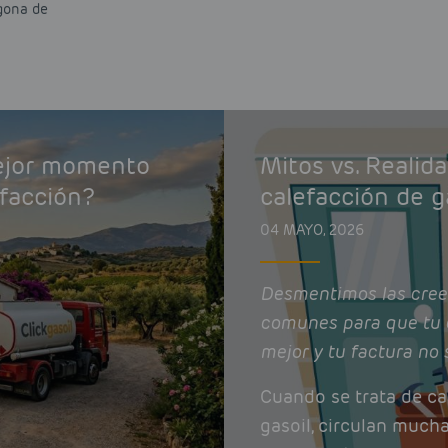
gona de
mejor momento
Mitos vs. Realid
efacción?
calefacción de g
04 MAYO, 2026
Desmentimos las cree
comunes para que tu 
mejor y tu factura no 
Cuando se trata de ca
gasoil, circulan much