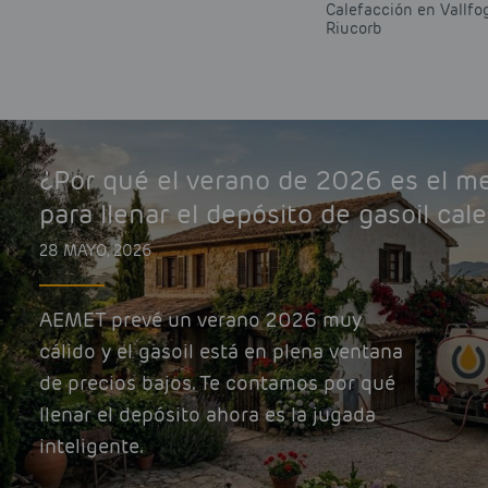
Calefacción en Vallfo
Riucorb
¿Por qué el verano de 2026 es el 
para llenar el depósito de gasoil cal
28 MAYO, 2026
AEMET prevé un verano 2026 muy
cálido y el gasoil está en plena ventana
de precios bajos. Te contamos por qué
llenar el depósito ahora es la jugada
inteligente.