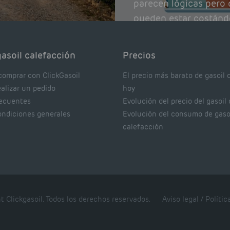
parecen lógicas pero q
pueden estar costánd
afectando el rendimie
Pocas se contrastan 
asoil calefacción
Precios
realmente dicen los e
comprar con ClickGasoil
El precio más barato de gasoil 
ealizar un pedido
hoy
recuentes
Evolución del precio del gasoil
ondiciones generales
Evolución del consumo de gaso
calefacción
t Clickgasoil. Todos los derechos reservados.
Aviso legal
/
Polític