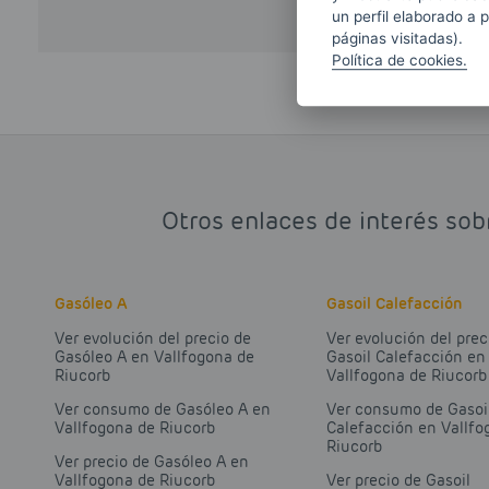
un perfil elaborado a 
páginas visitadas).
Política de cookies.
Otros enlaces de interés sob
Gasóleo A
Gasoil Calefacción
Ver evolución del precio de
Ver evolución del prec
Gasóleo A en Vallfogona de
Gasoil Calefacción en
Riucorb
Vallfogona de Riucorb
Ver consumo de Gasóleo A en
Ver consumo de Gasoi
Vallfogona de Riucorb
Calefacción en Vallfo
Riucorb
Ver precio de Gasóleo A en
Vallfogona de Riucorb
Ver precio de Gasoil