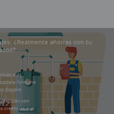
ades: ¿Realmente ahorras con tu
asoil?
ncias más
caldera funcione
se dispare.
lefacción con
as creencias que