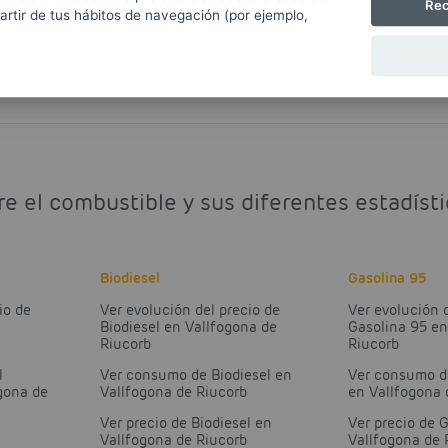
Rec
partir de tus hábitos de navegación (por ejemplo,
re el combustible y sus diferentes estadíst
Biodiesel
Gasolina 95
io de
Ver evolución del precio de
Ver evolución 
Biodiesel en Vallfogona de
Gasolina 95 en
Riucorb
Riucorb
l
Ver consumo de Biodiesel en
Ver consumo d
gona de
Vallfogona de Riucorb
en Vallfogona 
Ver precio de Biodiesel en
Ver precio de 
Vallfogona de Riucorb
Vallfogona de 