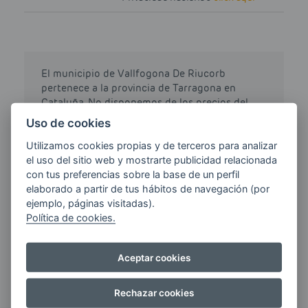
El municipio de Vallfogona De Riucorb
pertenece a la provincia de Tarragona en
Cataluña. No disponemos de los precios del
municipio Vallfogona De Riucorb, pero si te
Uso de cookies
desplazas a Alcanar el precio de Gasoil
Utilizamos cookies propias y de terceros para analizar
Calefacción te puede salir por 1.309 euros, es
el uso del sitio web y mostrarte publicidad relacionada
decir, llenar un depósito de 49 litros te
con tus preferencias sobre la base de un perfil
costaría 64.141 euros.
elaborado a partir de tus hábitos de navegación (por
ejemplo, páginas visitadas).
Click
Gasoil
siempre gasoil al mejor precio,
Política de cookies.
siempre gasoil barato.
Nota: Todos los precios de gasoil calefacción
Aceptar cookies
de otros proveedores han sido obtenidos de
www.geoportalgasolineras.com.
Rechazar cookies