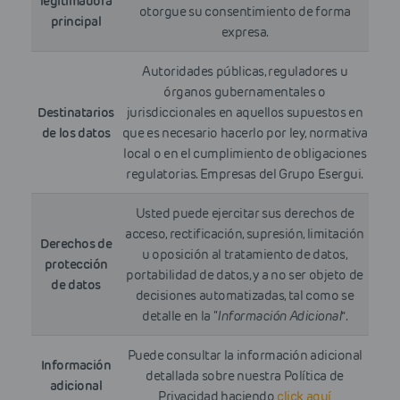
legitimadora
otorgue su consentimiento de forma
principal
expresa.
Autoridades públicas, reguladores u
órganos gubernamentales o
Destinatarios
jurisdiccionales en aquellos supuestos en
de los datos
que es necesario hacerlo por ley, normativa
local o en el cumplimiento de obligaciones
regulatorias. Empresas del Grupo Esergui.
Usted puede ejercitar sus derechos de
acceso, rectificación, supresión, limitación
Derechos de
u oposición al tratamiento de datos,
protección
portabilidad de datos, y a no ser objeto de
de datos
decisiones automatizadas, tal como se
detalle en la “
Información Adicional
”.
Puede consultar la información adicional
Información
detallada sobre nuestra Política de
adicional
Privacidad haciendo
click aquí