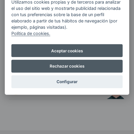
Utilizamos cookies propias y de terceros para analizar
el uso del sitio web y mostrarte publicidad relacionada
con tus preferencias sobre la base de un perfil
elaborado a partir de tus hábitos de navegación (por
Quiero recibir las últimas novedades de AVIA
ejemplo, páginas visitadas).
ENERGIAS por cualquier medio, incluido
Política de cookies.
electrónico.
Más información
Aceptar cookies
Rechazar cookies
Si tienes alguna duda durante el
pedido escríbenos a:
Configurar
contacto@clickgasoil.com