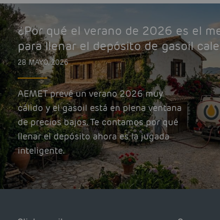
¿Por qué el verano de 2026 es el 
para llenar el depósito de gasoil cal
28 MAYO, 2026
AEMET prevé un verano 2026 muy
cálido y el gasoil está en plena ventana
de precios bajos. Te contamos por qué
llenar el depósito ahora es la jugada
inteligente.