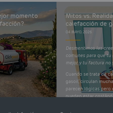
mejor momento
Mitos vs. Realid
efacción?
calefacción de g
04 MAYO, 2026
Desmentimos las cree
comunes para que tu 
mejor y tu factura no 
Cuando se trata de ca
gasoil, circulan much
parecen lógicas pero q
pueden estar costánd
afectando el rendimie
Pocas se contrastan 