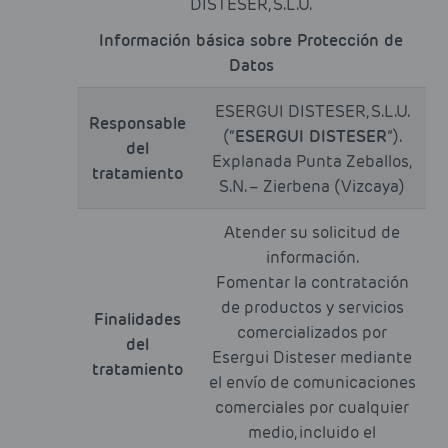
DISTESER, S.L.U.
Información básica sobre Protección de
Datos
ESERGUI DISTESER, S.L.U.
Responsable
(“
ESERGUI DISTESER
”).
del
Explanada Punta Zeballos,
tratamiento
S.N. – Zierbena (Vizcaya)
Atender su solicitud de
información.
Fomentar la contratación
de productos y servicios
Finalidades
comercializados por
del
Esergui Disteser mediante
tratamiento
el envío de comunicaciones
comerciales por cualquier
medio, incluido el