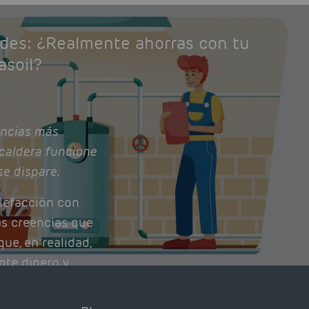
ades: ¿Realmente ahorras con tu
asoil?
ncias más
caldera funcione
se dispare.
lefacción con
as creencias que
ue, en realidad,
ote dinero y
nto de tu caldera.
con lo que