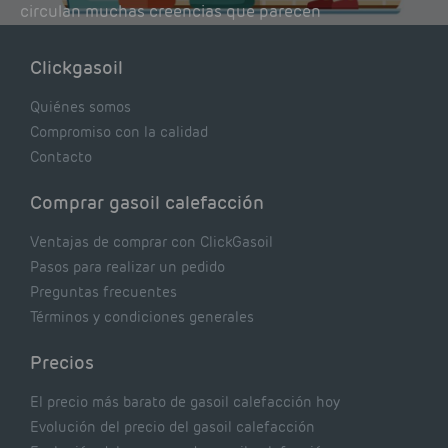
circulan muchas creencias que parecen
lógicas pero que, en realidad, pueden estar
costándote dinero y afectando el rendimiento
Clickgasoil
de tu caldera. Pocas se contrastan con lo que
realmente dicen los expertos.
Quiénes somos
Compromiso con la calidad
Contacto
Comprar gasoil calefacción
Ventajas de comprar con ClickGasoil
Pasos para realizar un pedido
Preguntas frecuentes
Términos y condiciones generales
Precios
El precio más barato de gasoil calefacción hoy
Evolución del precio del gasoil calefacción