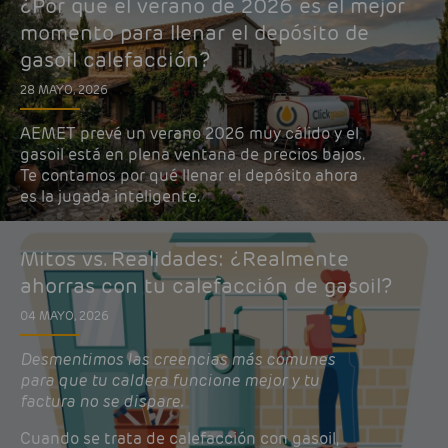
¿Por qué el verano de 2026 es el mejor
momento para llenar el depósito de
gasoil calefacción?
28 MAYO, 2026
AEMET prevé un verano 2026 muy cálido y el
gasoil está en plena ventana de precios bajos.
Te contamos por qué llenar el depósito ahora
es la jugada inteligente.
Mitos vs. Realidades: ¿Realmente
ahorras con tu calefacción de gasoil?
04 MAYO, 2026
Desmentimos las creencias más comunes
para que tu caldera funcione mejor y tu
factura no se dispare.
Cuando se trata de calefacción con gasoil,