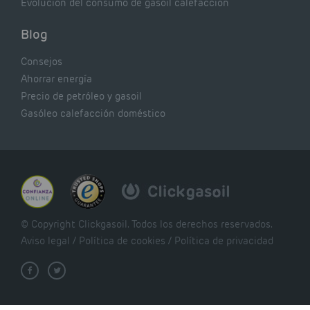
Evolución del consumo de gasoil calefacción
Blog
Consejos
Ahorrar energía
Precio de petróleo y gasoil
Gasóleo calefacción doméstico
© Copyright Clickgasoil. Todos los derechos reservados.
Aviso legal
/
Política de cookies
/
Política de privacidad