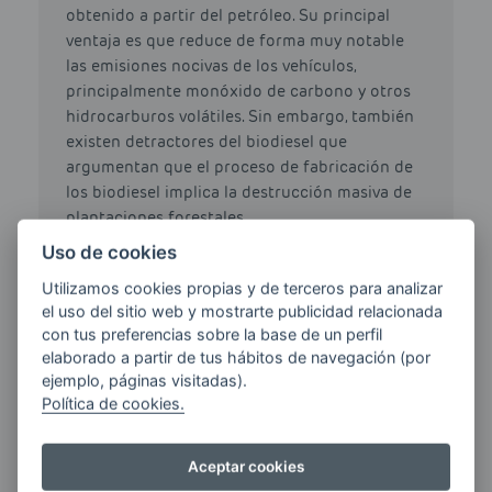
obtenido a partir del petróleo. Su principal
ventaja es que reduce de forma muy notable
las emisiones nocivas de los vehículos,
principalmente monóxido de carbono y otros
hidrocarburos volátiles. Sin embargo, también
existen detractores del biodiesel que
argumentan que el proceso de fabricación de
los biodiesel implica la destrucción masiva de
plantaciones forestales.
Uso de cookies
Utilizamos cookies propias y de terceros para analizar
el uso del sitio web y mostrarte publicidad relacionada
con tus preferencias sobre la base de un perfil
HAZ TU PEDIDO DE
elaborado a partir de tus hábitos de navegación (por
GASOIL CALEFACCIÓN
ejemplo, páginas visitadas).
Política de cookies.
CÓDIGO POSTAL / MUNICIPIO
Aceptar cookies