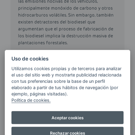
las emisiones nocivas de los vehículos,
principalmente monóxido de carbono y otros
hidrocarburos volátiles. Sin embargo, también
existen detractores del biodiesel que
argumentan que el proceso de fabricación de
los biodiesel implica la destrucción masiva de
plantaciones forestales.
Uso de cookies
Utilizamos cookies propias y de terceros para analizar
el uso del sitio web y mostrarte publicidad relacionada
HAZ TU PEDIDO DE
con tus preferencias sobre la base de un perfil
GASOIL CALEFACCIÓN
elaborado a partir de tus hábitos de navegación (por
ejemplo, páginas visitadas).
Política de cookies.
CÓDIGO POSTAL / MUNICIPIO
Aceptar cookies
Rechazar cookies