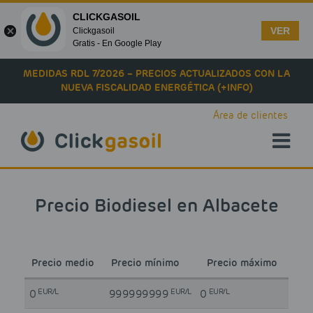
CLICKGASOIL
VER
Clickgasoil
Gratis - En Google Play
Skip to main content
MEDIDAS RDL 7/2026 – PRECIOS ACTUALIZADOS CON LA
NUEVA FISCALIDAD ENERGÉTICA (+INFO)
Área de clientes
Precio Biodiesel en Albacete
Precio medio
Precio mínimo
Precio máximo
EUR/L
EUR/L
EUR/L
0
999999999
0