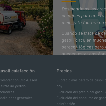
Desmentimos las cree
comunes para que tu 
mejor y tu factura no 
Cuando se trata de ca
gasoil, circulan much
parecen lógicas pero q
pueden estar costánd
afectando el rendimie
Pocas se contrastan 
asoil calefacción
Precios
realmente dicen los e
comprar con ClickGasoil
El precio más barato de gasoil 
ealizar un pedido
hoy
recuentes
Evolución del precio del gasoil
ondiciones generales
Evolución del consumo de gaso
calefacción