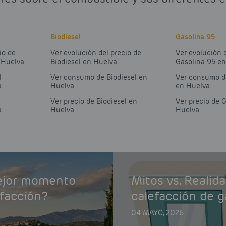
Biodiesel
Gasolina 95
io de
Ver evolución del precio de
Ver evolución 
 Huelva
Biodiesel en Huelva
Gasolina 95 e
l
Ver consumo de Biodiesel en
Ver consumo d
a
Huelva
en Huelva
Ver precio de Biodiesel en
Ver precio de 
a
Huelva
Huelva
mejor momento
Mitos vs. Realid
efacción?
calefacción de g
04 MAYO, 2026