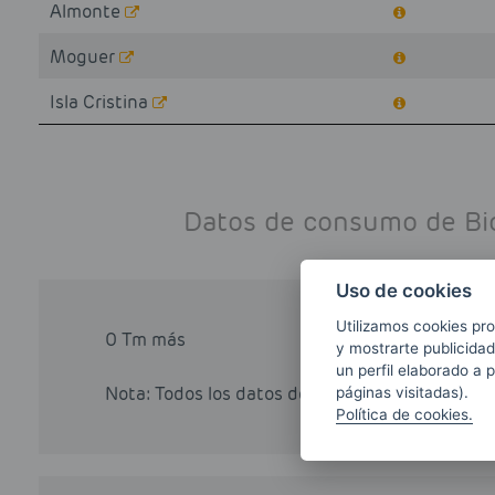
Almonte
Moguer
Isla Cristina
Datos de consumo de Bio
Uso de cookies
Utilizamos cookies pro
0 Tm más
y mostrarte publicidad
un perfil elaborado a 
Nota: Todos los datos de consumo han sido o
páginas visitadas).
Política de cookies.