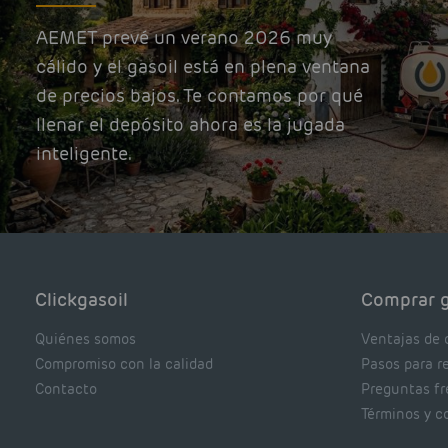
AEMET prevé un verano 2026 muy
cálido y el gasoil está en plena ventana
de precios bajos. Te contamos por qué
llenar el depósito ahora es la jugada
inteligente.
Clickgasoil
Comprar g
Quiénes somos
Ventajas de 
Compromiso con la calidad
Pasos para r
Contacto
Preguntas f
Términos y c