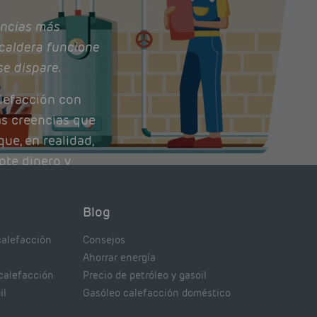
ncias más
caldera funcione
se dispare.
lefacción con
as creencias que
ue, en realidad,
ote dinero y
nto de tu caldera.
con lo que
Blog
xpertos.
calefacción
Consejos
Ahorrar energía
 calefacción
Precio de petróleo y gasoil
il
Gasóleo calefacción doméstico