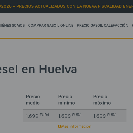
/2026 – PRECIOS ACTUALIZADOS CON LA NUEVA FISCALIDAD ENER
UIÉNES SOMOS
COMPRAR GASOIL ONLINE
PRECIO GASOIL CALEFACCIÓN
esel en Huelva
Precio
Precio
Precio
medio
mínimo
máximo
EUR/L
EUR/L
EUR/L
1.699
1.699
1.699
Más información