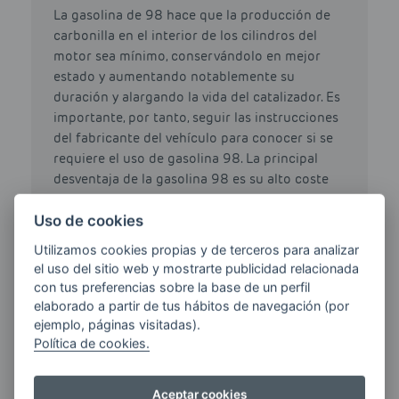
La gasolina de 98 hace que la producción de
carbonilla en el interior de los cilindros del
motor sea mínimo, conservándolo en mejor
estado y aumentando notablemente su
duración y alargando la vida del catalizador. Es
importante, por tanto, seguir las instrucciones
del fabricante del vehículo para conocer si se
requiere el uso de gasolina 98. La principal
desventaja de la gasolina 98 es su alto coste
comparado con el precio de las gasolina 95 o
Uso de cookies
el gasóleo A.
Utilizamos cookies propias y de terceros para analizar
el uso del sitio web y mostrarte publicidad relacionada
con tus preferencias sobre la base de un perfil
elaborado a partir de tus hábitos de navegación (por
HAZ TU PEDIDO DE
ejemplo, páginas visitadas).
Política de cookies.
GASOIL CALEFACCIÓN
Aceptar cookies