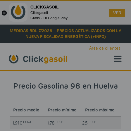
CLICKGASOIL
VER
Clickgasoil
Gratis - En Google Play
Skip to main content
MEDIDAS RDL 7/2026 – PRECIOS ACTUALIZADOS CON LA
NUEVA FISCALIDAD ENERGÉTICA (+INFO)
Área de clientes
Precio Gasolina 98 en Huelva
Precio medio
Precio mínimo
Precio máximo
EUR/L
EUR/L
EUR/L
1.910
1.78
2.5