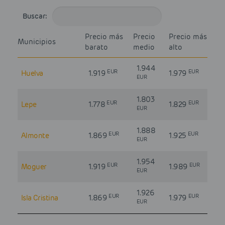
Buscar:
Precio más
Precio
Precio más
Municipios
barato
medio
alto
1.944
EUR
EUR
Huelva
1.919
1.979
EUR
1.803
EUR
EUR
Lepe
1.778
1.829
EUR
1.888
EUR
EUR
Almonte
1.869
1.925
EUR
1.954
EUR
EUR
Moguer
1.919
1.989
EUR
1.926
EUR
EUR
Isla Cristina
1.869
1.979
EUR