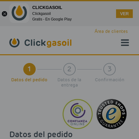
CLICKGASOIL
VER
Clickgasoil
Gratis - En Google Play
Skip to main content
Área de clientes
1
2
3
Datos del pedido
Datos de la
Confirmación
entrega
Datos del pedido