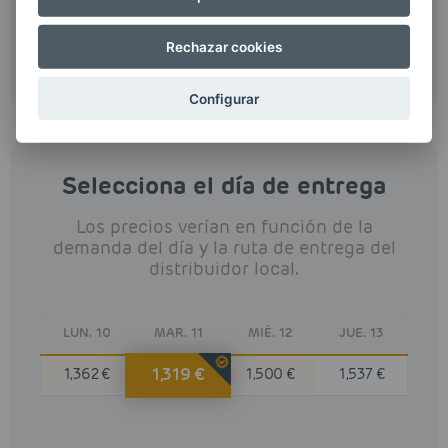
*Ahorro calculado basándonos en el precio medio de
otros proveedores en Soria (1.564€/l)
Rechazar cookies
Más información
sobre precios y cálculo del ahorro
Configurar
Selecciona el día de entrega
Los precios verían en función de la
demanda del día y la ruta de entrega del
distribuidor local.
LUN. 10
MAR. 11
MIÉ. 12
JUE. 13
1,319 €
1,362 €
1,500 €
1,537 €