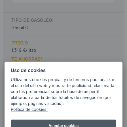
TIPO DE GASÓLEO:
Gasoil C
PRECIO
1,319 €/litro
TE AHORRAS*
Uso de cookies
Utilizamos cookies propias y de terceros para analizar
el uso del sitio web y mostrarte publicidad relacionada
con tus preferencias sobre la base de un perfil
1.319,00
€
TOTAL
elaborado a partir de tus hábitos de navegación (por
ejemplo, páginas visitadas).
Gastos de envío e IVA incluidos
Política de cookies.
> ¿Tienes un cupón de descuento?
Aceptar cookies