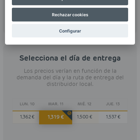
*Ahorro calculado basándonos en el precio medio de
otros proveedores en Soria (1.576€/l)
Rechazar cookies
Más información
sobre precios y cálculo del ahorro
Configurar
Selecciona el día de entrega
Los precios verían en función de la
demanda del día y la ruta de entrega del
distribuidor local.
LUN. 10
MAR. 11
MIÉ. 12
JUE. 13
1,319 €
1,362 €
1,500 €
1,537 €