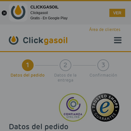
CLICKGASOIL
VER
Clickgasoil
Gratis - En Google Play
Skip to main content
Área de clientes
1
2
3
Datos del pedido
Datos de la
Confirmación
entrega
Datos del pedido