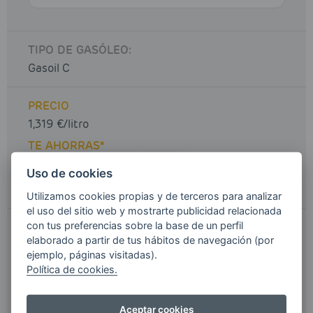
TIPO DE GASÓLEO:
Gasoil C
PRECIO
1,319 €/litro
TE AHORRAS*
Uso de cookies
Utilizamos cookies propias y de terceros para analizar
el uso del sitio web y mostrarte publicidad relacionada
con tus preferencias sobre la base de un perfil
1.319,00
€
TOTAL
elaborado a partir de tus hábitos de navegación (por
ejemplo, páginas visitadas).
Gastos de envío e IVA incluidos
Política de cookies.
> ¿Tienes un cupón de descuento?
Aceptar cookies